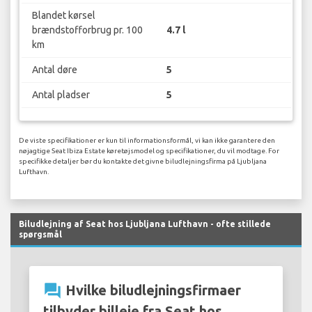
Blandet kørsel
brændstofforbrug pr. 100
4.7 l
km
Antal døre
5
Antal pladser
5
De viste specifikationer er kun til informationsformål, vi kan ikke garantere den
nøjagtige Seat Ibiza Estate køretøjsmodel og specifikationer, du vil modtage. For
specifikke detaljer bør du kontakte det givne biludlejningsfirma på Ljubljana
Lufthavn.
Biludlejning af Seat hos Ljubljana Lufthavn - ofte stillede
spørgsmål
question_answer
Hvilke biludlejningsfirmaer
tilbyder billeje fra Seat hos