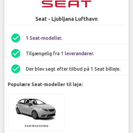
Seat - Ljubljana Lufthavn
check_circle
1
Seat-modeller
.
check_circle
Tilgængelig fra
1 leverandører
.
check_circle
Der blev søgt efter tilbud på 1 Seat billeje.
Populære Seat-modeller til leje:
Seat Ibiza Estate