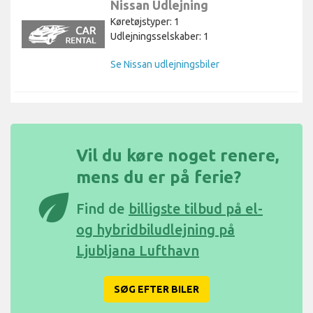
Nissan Udlejning
Køretøjstyper: 1
Udlejningsselskaber: 1
Se Nissan udlejningsbiler
Vil du køre noget renere,
mens du er på ferie?
eco
Find de
billigste tilbud på el-
og hybridbiludlejning på
Ljubljana Lufthavn
SØG EFTER BILER