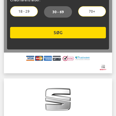
18 - 29
70+
30 - 69
SØG