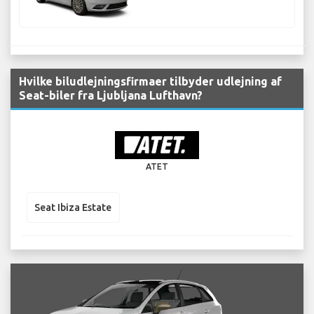
Hvilke biludlejningsfirmaer tilbyder udlejning af
Seat-biler fra Ljubljana Lufthavn?
ATET
Seat Ibiza Estate