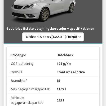
Seat Ibiza Estate udlejningskøretøjer – specifikationer
Kropstype
Hatchback
CO2-udledning
108 g/km
Drivhjul
Front wheel drive
Brændstof
95
Max bagagerumskapacitet
1165 l
Minimum
355 l
bagagerumskapacitet