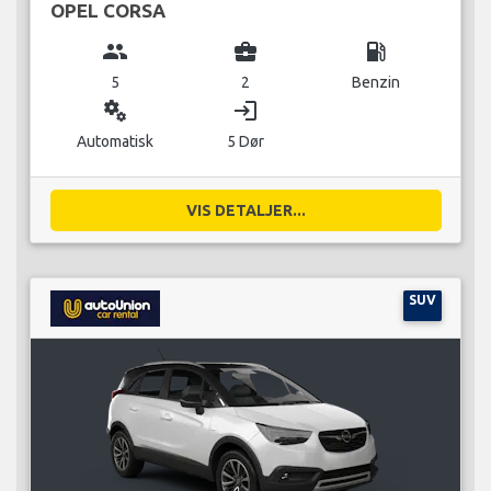
OPEL CORSA
group
business_center
local_gas_station
5
2
Benzin
miscellaneous_services
login
Automatisk
5 Dør
VIS DETALJER...
SUV