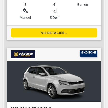
5
4
Benzin
miscellaneous_services
login
Manuel
5 Dør
VIS DETALJER...
ØKONOMI