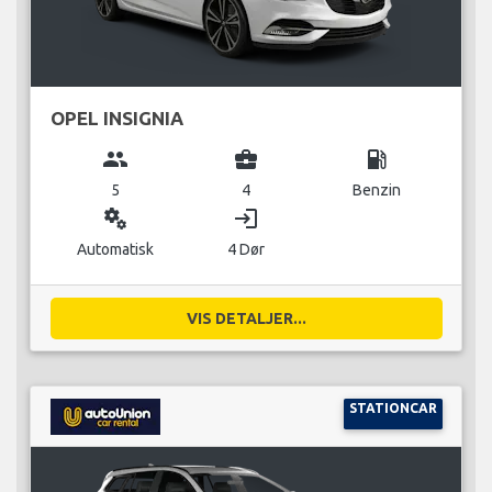
OPEL INSIGNIA
group
business_center
local_gas_station
5
4
Benzin
miscellaneous_services
login
Automatisk
4 Dør
VIS DETALJER...
STATIONCAR