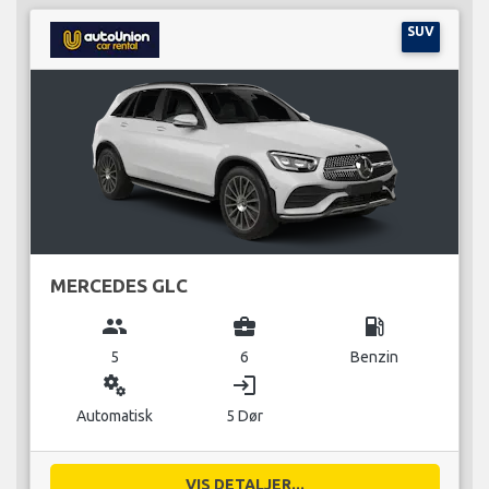
SUV
MERCEDES GLC
group
business_center
local_gas_station
5
6
Benzin
miscellaneous_services
login
Automatisk
5 Dør
VIS DETALJER...