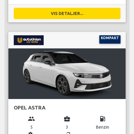
VIS DETALJER...
KOMPAKT
OPEL ASTRA
group
business_center
local_gas_station
5
3
Benzin