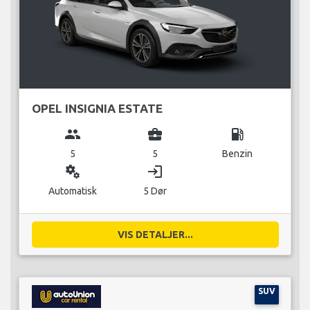
OPEL INSIGNIA ESTATE
group
business_center
local_gas_station
5
5
Benzin
miscellaneous_services
login
Automatisk
5 Dør
VIS DETALJER...
SUV