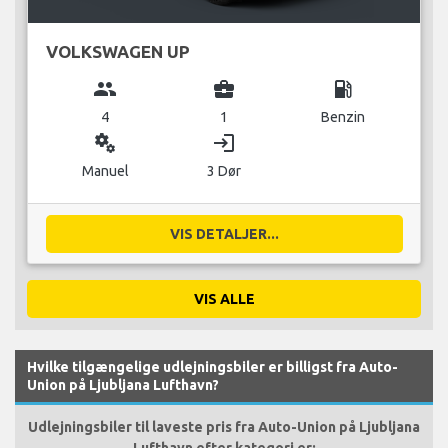
VOLKSWAGEN UP
group
business_center
local_gas_station
4
1
Benzin
miscellaneous_services
login
Manuel
3 Dør
VIS DETALJER...
VIS ALLE
Hvilke tilgængelige udlejningsbiler er billigst fra Auto-
Union på Ljubljana Lufthavn?
Udlejningsbiler til laveste pris fra Auto-Union på Ljubljana
Lufthavn efter kategori er: