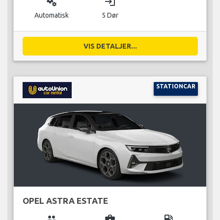
miscellaneous_services
login
Automatisk
5 Dør
VIS DETALJER...
STATIONCAR
OPEL ASTRA ESTATE
group
business_center
local_gas_station