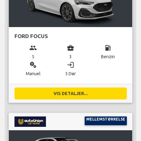
FORD FOCUS
group
business_center
local_gas_station
5
3
Benzin
miscellaneous_services
login
Manuel
5 Dør
VIS DETALJER...
MELLEMSTØRRELSE