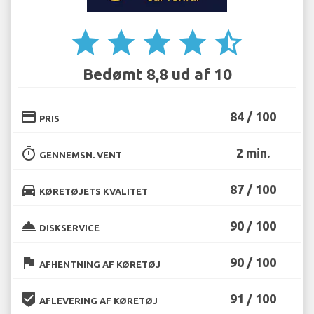
star
star
star
star
star_half
Bedømt 8,8 ud af 10
credit_card
84 / 100
PRIS
timer
2 min.
GENNEMSN. VENT
directions_car
87 / 100
KØRETØJETS KVALITET
room_service
90 / 100
DISKSERVICE
flag
90 / 100
AFHENTNING AF KØRETØJ
beenhere
91 / 100
AFLEVERING AF KØRETØJ