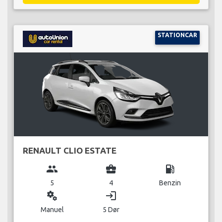
STATIONCAR
RENAULT CLIO ESTATE
group
business_center
local_gas_station
5
4
Benzin
miscellaneous_services
login
Manuel
5 Dør