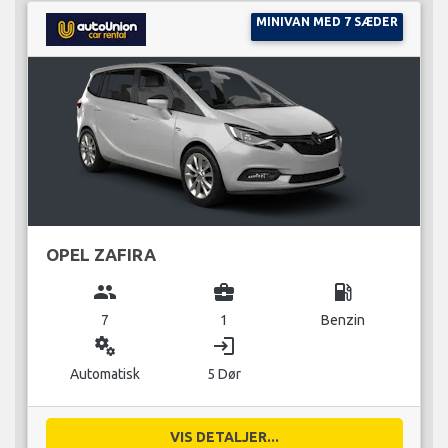
MINIVAN MED 7 SÆDER
OPEL ZAFIRA
group
business_center
local_gas_station
7
1
Benzin
miscellaneous_services
login
Automatisk
5 Dør
VIS DETALJER...