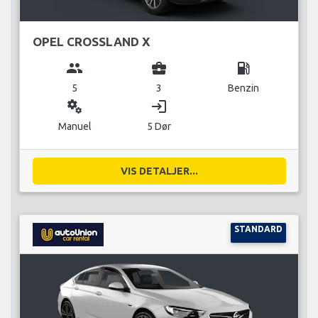
OPEL CROSSLAND X
group
business_center
local_gas_station
5
3
Benzin
miscellaneous_services
login
Manuel
5 Dør
VIS DETALJER...
STANDARD