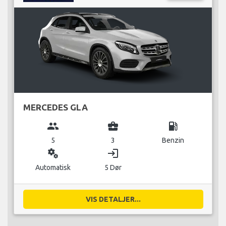
MERCEDES GLA
group
business_center
local_gas_station
5
3
Benzin
miscellaneous_services
login
Automatisk
5 Dør
VIS DETALJER...