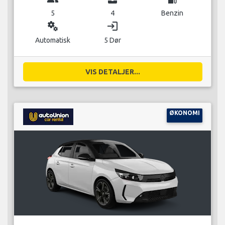
5
4
Benzin
miscellaneous_services
login
Automatisk
5 Dør
VIS DETALJER...
ØKONOMI