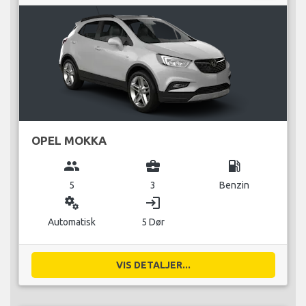
OPEL MOKKA
group
business_center
local_gas_station
5
3
Benzin
miscellaneous_services
login
Automatisk
5 Dør
VIS DETALJER...