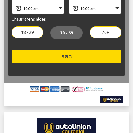
Chaufførens alder:
18 - 29
70+
30 - 69
SØG