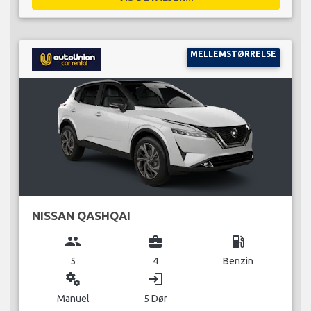
MELLEMSTØRRELSE
NISSAN QASHQAI
group
business_center
local_gas_station
5
4
Benzin
miscellaneous_services
login
Manuel
5 Dør