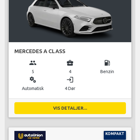
MERCEDES A CLASS
group
business_center
local_gas_station
5
4
Benzin
miscellaneous_services
login
Automatisk
4 Dør
VIS DETALJER...
KOMPAKT