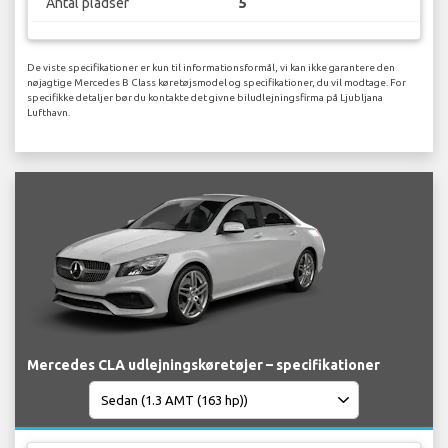
Antal pladser
5
De viste specifikationer er kun til informationsformål, vi kan ikke garantere den
nøjagtige Mercedes B Class køretøjsmodel og specifikationer, du vil modtage. For
specifikke detaljer bør du kontakte det givne biludlejningsfirma på Ljubljana
Lufthavn.
Mercedes CLA udlejningskøretøjer – specifikationer