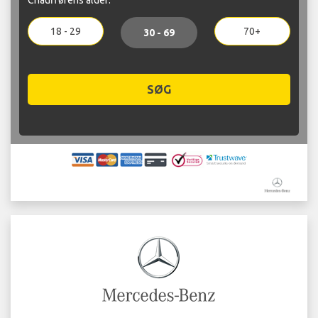
18 - 29
70+
30 - 69
SØG