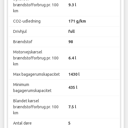
brændstofforbrug pr. 100
9.3 l
km
CO2-udledning
171 g/km
Drivhjul
full
Brændstof
98
Motorvejskørsel
brændstofforbrug pr. 100
6.4 l
km
Max bagagerumskapacitet
1430 l
Minimum
435 l
bagagerumskapacitet
Blandet kørsel
brændstofforbrug pr. 100
7.5 l
km
Antal døre
5