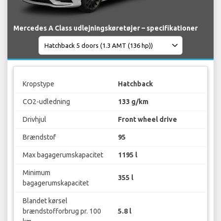
Mercedes A Class udlejningskøretøjer – specifikationer
Kropstype
Hatchback
CO2-udledning
133 g/km
Drivhjul
Front wheel drive
Brændstof
95
Max bagagerumskapacitet
1195 l
Minimum
355 l
bagagerumskapacitet
Blandet kørsel
brændstofforbrug pr. 100
5.8 l