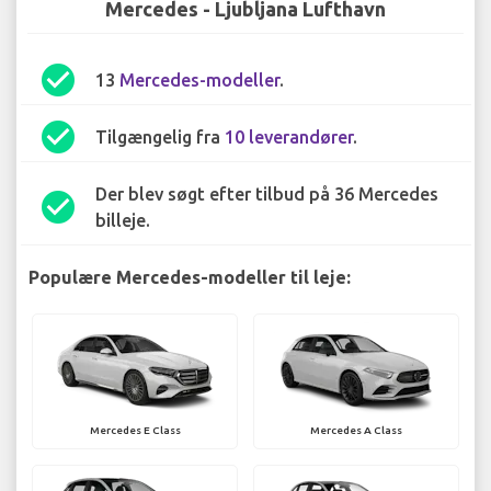
Mercedes - Ljubljana Lufthavn
check_circle
13
Mercedes-modeller
.
check_circle
Tilgængelig fra
10 leverandører
.
Der blev søgt efter tilbud på 36 Mercedes
check_circle
billeje.
Populære Mercedes-modeller til leje:
Mercedes E Class
Mercedes A Class