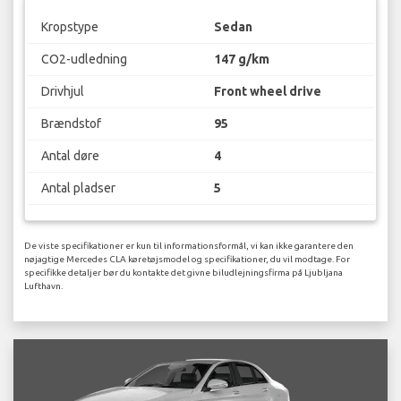
Kropstype
Sedan
CO2-udledning
147 g/km
Drivhjul
Front wheel drive
Brændstof
95
Antal døre
4
Antal pladser
5
De viste specifikationer er kun til informationsformål, vi kan ikke garantere den
nøjagtige Mercedes CLA køretøjsmodel og specifikationer, du vil modtage. For
specifikke detaljer bør du kontakte det givne biludlejningsfirma på Ljubljana
Lufthavn.