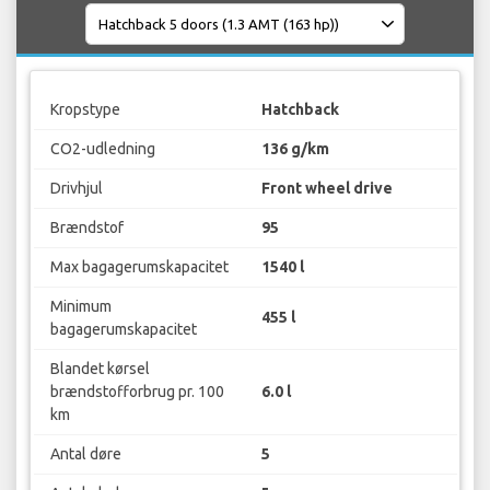
Kropstype
Hatchback
CO2-udledning
136 g/km
Drivhjul
Front wheel drive
Brændstof
95
Max bagagerumskapacitet
1540 l
Minimum
455 l
bagagerumskapacitet
Blandet kørsel
brændstofforbrug pr. 100
6.0 l
km
Antal døre
5