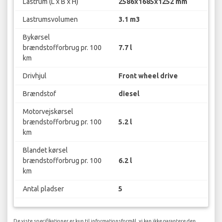
Lastrum (L x B x H)
2586x1685x1252 mm
Lastrumsvolumen
3.1 m3
Bykørsel
brændstofforbrug pr. 100
7.7 l
km
Drivhjul
Front wheel drive
Brændstof
diesel
Motorvejskørsel
brændstofforbrug pr. 100
5.2 l
km
Blandet kørsel
brændstofforbrug pr. 100
6.2 l
km
Antal pladser
5
De viste specifikationer er kun til informationsformål, vi kan ikke garantere den