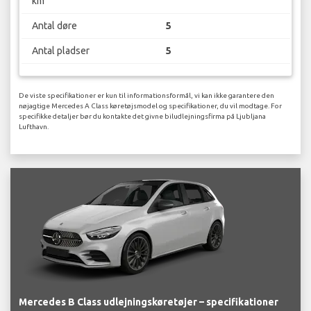
km
Antal døre
5
Antal pladser
5
De viste specifikationer er kun til informationsformål, vi kan ikke garantere den
nøjagtige Mercedes A Class køretøjsmodel og specifikationer, du vil modtage. For
specifikke detaljer bør du kontakte det givne biludlejningsfirma på Ljubljana
Lufthavn.
Mercedes B Class udlejningskøretøjer – specifikationer