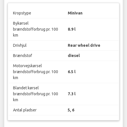
Kropstype
Minivan
Bykørsel
brændstofforbrug pr. 100
8.9 l
km
Drivhjul
Rear wheel drive
Brændstof
diesel
Motorvejskørsel
brændstofforbrug pr. 100
6.5 l
km
Blandet kørsel
brændstofforbrug pr. 100
7.3 l
km
Antal pladser
5, 6