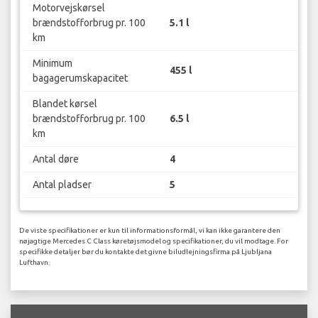
Motorvejskørsel
brændstofforbrug pr. 100
5.1 l
km
Minimum
455 l
bagagerumskapacitet
Blandet kørsel
brændstofforbrug pr. 100
6.5 l
km
Antal døre
4
Antal pladser
5
De viste specifikationer er kun til informationsformål, vi kan ikke garantere den
nøjagtige Mercedes C Class køretøjsmodel og specifikationer, du vil modtage. For
specifikke detaljer bør du kontakte det givne biludlejningsfirma på Ljubljana
Lufthavn.