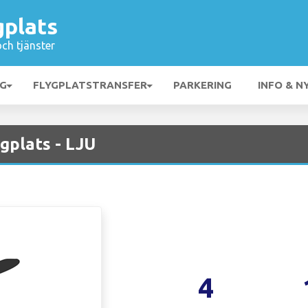
gplats
och tjänster
NG
FLYGPLATSTRANSFER
PARKERING
INFO & N
gplats - LJU
4