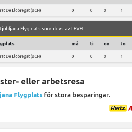
Prat De Llobregat (BCN)
0
0
0
1
jubljana Flygplats som drivs av LEVEL
ygplats
må
ti
on
to
Prat De Llobregat (BCN)
0
0
0
1
ter- eller arbetsresa
jana Flygplats
för stora besparingar.