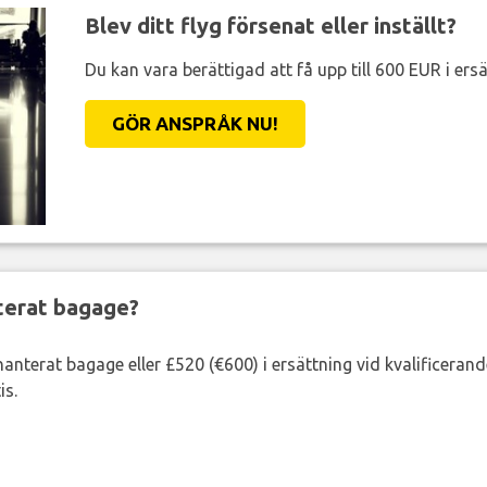
Blev ditt flyg försenat eller inställt?
Du kan vara berättigad att få upp till 600 EUR i ersä
GÖR ANSPRÅK NU!
nterat bagage?
lhanterat bagage eller £520 (€600) i ersättning vid kvalificeran
is.