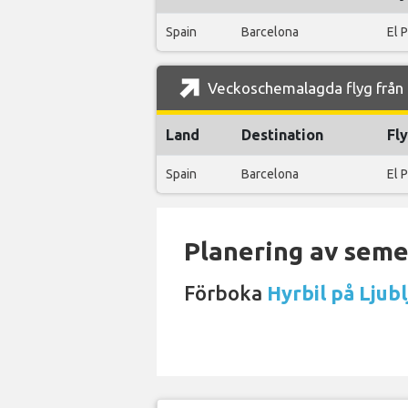
Spain
Barcelona
El 
Veckoschemalagda flyg från L
Land
Destination
Fl
Spain
Barcelona
El 
Planering av semes
Förboka
Hyrbil på Ljubl