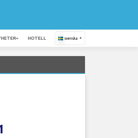
YHETER
HOTELL
svenska
1