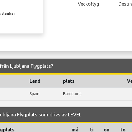
Veckoflyg
Destin
gslänkar
 från Ljubljana Flygplats?
Land
plats
Ve
Spain
Barcelona
ubljana Flygplats som drivs av LEVEL
ygplats
må
ti
on
to