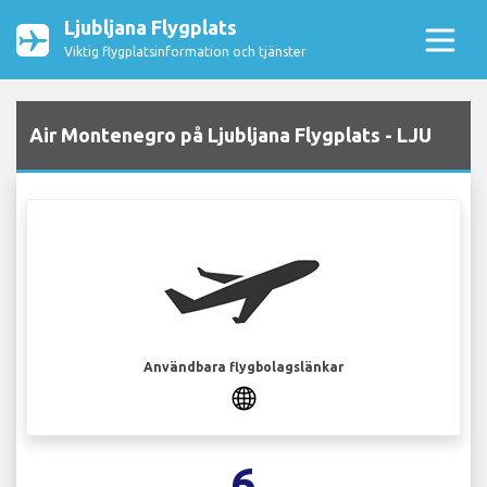
Ljubljana Flygplats
Viktig flygplatsinformation och tjänster
Air Montenegro på Ljubljana Flygplats - LJU
Användbara flygbolagslänkar
6