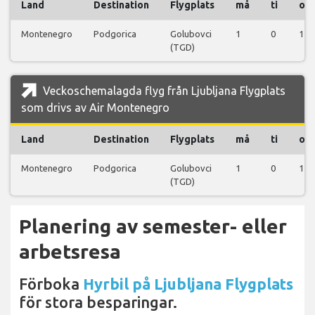
Land
Destination
Flygplats
må
ti
on
Montenegro
Podgorica
Golubovci
1
0
1
(TGD)
Veckoschemalagda flyg från Ljubljana Flygplats
som drivs av Air Montenegro
Land
Destination
Flygplats
må
ti
on
Montenegro
Podgorica
Golubovci
1
0
1
(TGD)
Planering av semester- eller
arbetsresa
Förboka
Hyrbil på Ljubljana Flygplats
för stora besparingar.