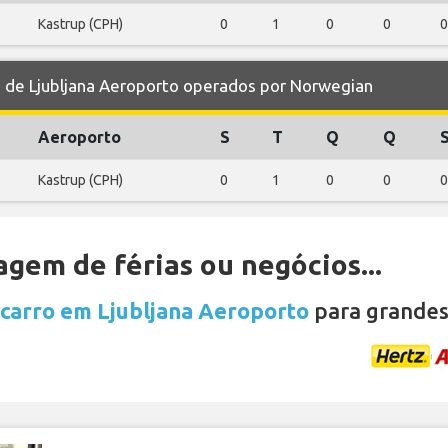
Kastrup (CPH)
0
1
0
0
0
de Ljubljana Aeroporto operados por Norwegian
Aeroporto
S
T
Q
Q
Kastrup (CPH)
0
1
0
0
0
gem de férias ou negócios...
 carro em Ljubljana Aeroporto
para grandes