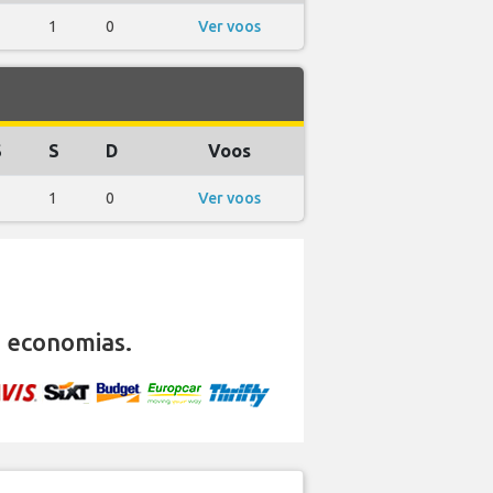
1
0
Ver voos
S
S
D
Voos
1
0
Ver voos
 economias.