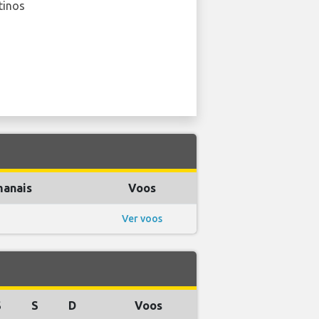
tinos
manais
Voos
Ver voos
S
S
D
Voos