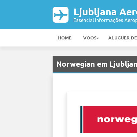
Ljubljana Ae
Essencial Informações Aerop
HOME
VOOS
ALUGUER D
Norwegian em Ljubljan