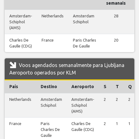
semanais
Amsterdam-
Netherlands
Amsterdam
28
Schiphol
Schiphol
v
(AMS)
Charles De
France
Paris Charles
20
Gaulle (CDG)
De Gaulle
v
Voos agendados semanalmente para Ljubljana
Aeroporto operados por KLM
País
Destino
Aeroporto
S
T
Q
Netherlands
Amsterdam
Amsterdam-
2
2
2
Schiphol
Schiphol
(AMS)
France
Paris
Charles De
2
1
1
Charles De
Gaulle (CDG)
Gaulle