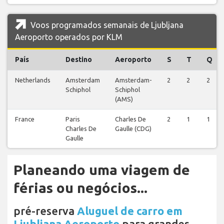
Voos programados semanais de Ljubljana
Aeroporto operados por KLM
País
Destino
Aeroporto
S
T
Q
Netherlands
Amsterdam
Amsterdam-
2
2
2
Schiphol
Schiphol
(AMS)
France
Paris
Charles De
2
1
1
Charles De
Gaulle (CDG)
Gaulle
Planeando uma viagem de
férias ou negócios...
pré-reserva
Aluguel de carro em
Ljubljana Aeroporto
para grandes