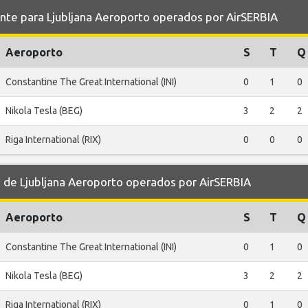
e para Ljubljana Aeroporto operados por AirSERBIA
Aeroporto
S
T
Q
Constantine The Great International (INI)
0
1
0
Nikola Tesla (BEG)
3
2
2
Riga International (RIX)
0
0
0
e Ljubljana Aeroporto operados por AirSERBIA
Aeroporto
S
T
Q
Constantine The Great International (INI)
0
1
0
Nikola Tesla (BEG)
3
2
2
Riga International (RIX)
0
1
0