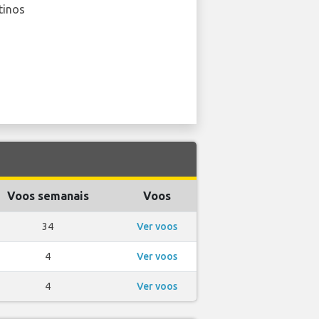
tinos
Voos semanais
Voos
34
Ver voos
4
Ver voos
4
Ver voos