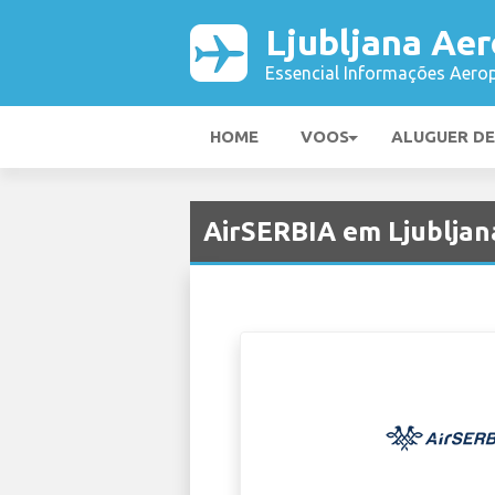
Ljubljana Ae
Essencial Informações Aerop
HOME
VOOS
ALUGUER D
AirSERBIA em Ljubljan