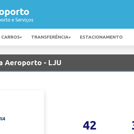
roporto
orto e Serviços
E CARROS
TRANSFERÊNCIA
ESTACIONAMENTO
a Aeroporto - LJU
42