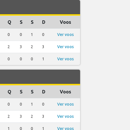
Q
S
S
D
Voos
0
0
1
0
Ver voos
2
3
2
3
Ver voos
0
0
0
1
Ver voos
Q
S
S
D
Voos
0
0
1
0
Ver voos
2
3
2
3
Ver voos
1
0
0
1
Ver voos