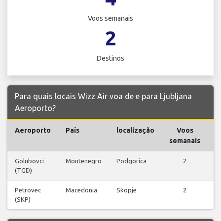
Voos semanais
2
Destinos
Para quais locais Wizz Air voa de e para Ljubljana
Aeroporto?
Aeroporto
País
localização
Voos
V
semanais
Golubovci
Montenegro
Podgorica
2
(TGD)
v
Petrovec
Macedonia
Skopje
2
(SKP)
v