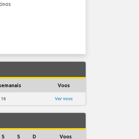
tinos
semanais
Voos
16
Ver voos
S
S
D
Voos