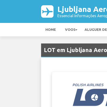
Ljubljana Ae
Essencial Informações Aerop
HOME
VOOS
ALUGUER D
LOT em Ljubljana Aero