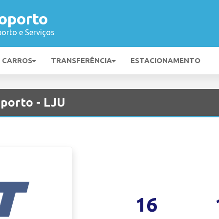
roporto
orto e Serviços
E CARROS
TRANSFERÊNCIA
ESTACIONAMENTO
porto - LJU
16