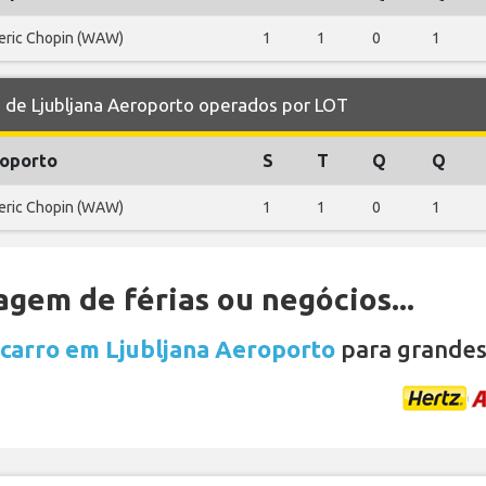
eric Chopin (WAW)
1
1
0
1
de Ljubljana Aeroporto operados por LOT
oporto
S
T
Q
Q
eric Chopin (WAW)
1
1
0
1
gem de férias ou negócios...
 carro em Ljubljana Aeroporto
para grandes