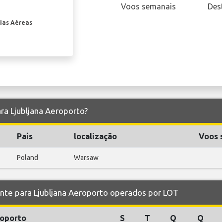
Voos semanais
Des
ias Aéreas
ara Ljubljana Aeroporto?
País
localização
Voos 
Poland
Warsaw
e para Ljubljana Aeroporto operados por LOT
oporto
S
T
Q
Q