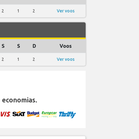
2
1
2
Ver voos
S
S
D
Voos
2
1
2
Ver voos
 economias.