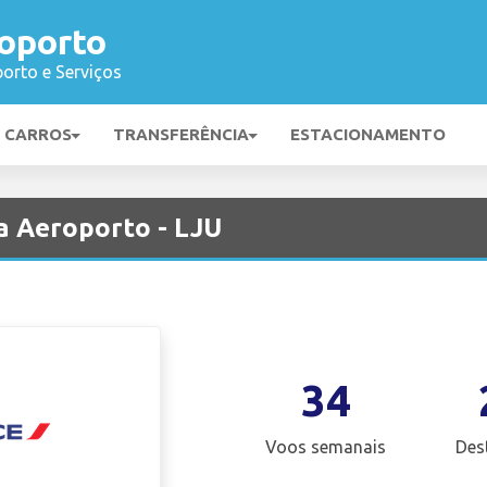
roporto
orto e Serviços
E CARROS
TRANSFERÊNCIA
ESTACIONAMENTO
a Aeroporto - LJU
34
Voos semanais
Des