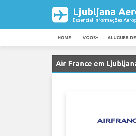
Ljubljana Ae
Essencial Informações Aerop
HOME
VOOS
ALUGUER D
Air France em Ljubljan