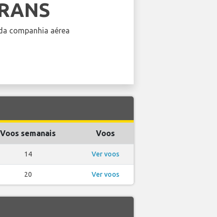
FRANS
da companhia aérea
Voos semanais
Voos
14
Ver voos
20
Ver voos