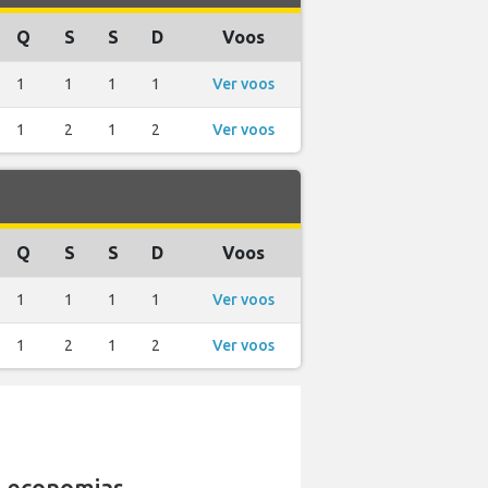
Q
S
S
D
Voos
1
1
1
1
Ver voos
1
2
1
2
Ver voos
Q
S
S
D
Voos
1
1
1
1
Ver voos
1
2
1
2
Ver voos
 economias.