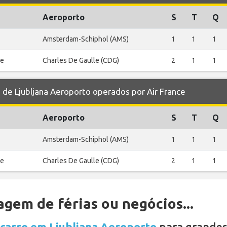
Aeroporto
S
T
Q
Amsterdam-Schiphol (AMS)
1
1
1
le
Charles De Gaulle (CDG)
2
1
1
e Ljubljana Aeroporto operados por Air France
Aeroporto
S
T
Q
Amsterdam-Schiphol (AMS)
1
1
1
le
Charles De Gaulle (CDG)
2
1
1
gem de férias ou negócios...
 carro em Ljubljana Aeroporto
para grandes