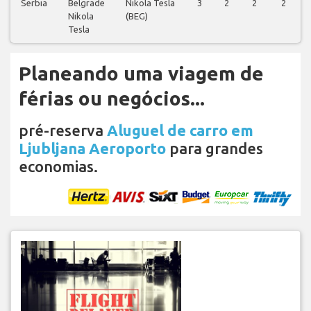
Serbia
Belgrade
Nikola Tesla
3
2
2
2
Nikola
(BEG)
Tesla
Planeando uma viagem de
férias ou negócios...
pré-reserva
Aluguel de carro em
Ljubljana Aeroporto
para grandes
economias.