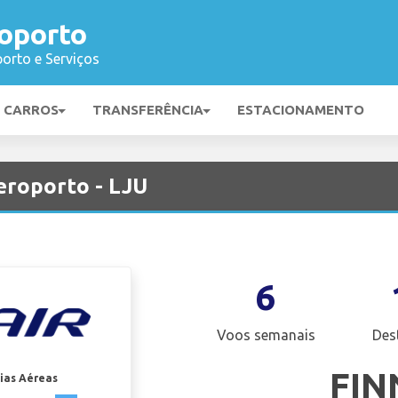
roporto
orto e Serviços
E CARROS
TRANSFERÊNCIA
ESTACIONAMENTO
eroporto - LJU
6
Voos semanais
Des
FIN
ias Aéreas