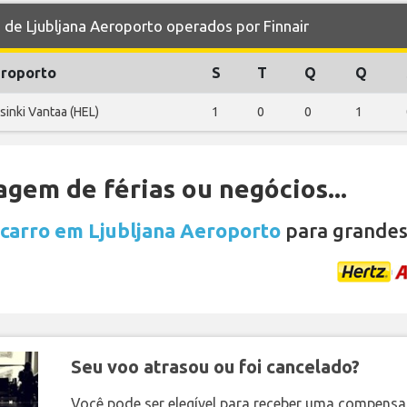
e Ljubljana Aeroporto operados por Finnair
roporto
S
T
Q
Q
sinki Vantaa (HEL)
1
0
0
1
gem de férias ou negócios...
 carro em Ljubljana Aeroporto
para grandes
Seu voo atrasou ou foi cancelado?
Você pode ser elegível para receber uma compens