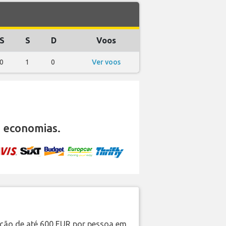
S
S
D
Voos
0
1
0
Ver voos
 economias.
ação de até 600 EUR por pessoa em