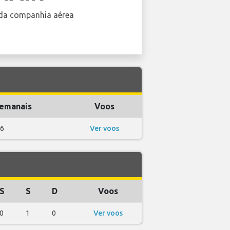
da companhia aérea
emanais
Voos
6
Ver voos
S
S
D
Voos
0
1
0
Ver voos