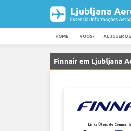
Ljubljana Ae
Essencial Informações Aerop
HOME
VOOS
ALUGUER D
Finnair em Ljubljana A
Links Úteis de Companh