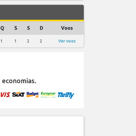
Q
S
S
D
Voos
1
1
2
2
Ver voos
 economias.