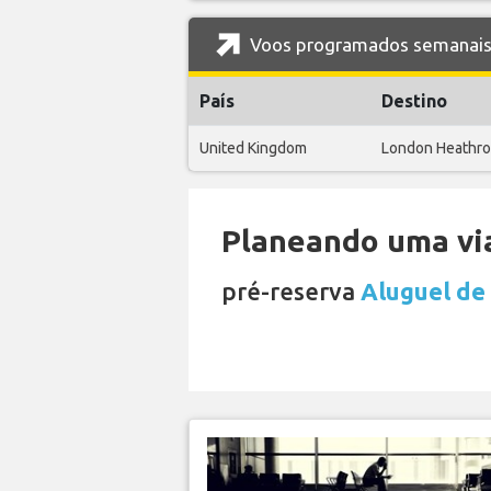
Voos programados semanais d
País
Destino
United Kingdom
London Heathr
Planeando uma via
pré-reserva
Aluguel de