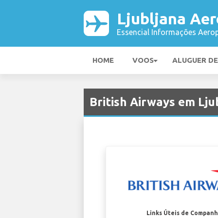
Ljubljana Ae
Essencial Informações Aerop
HOME
VOOS
ALUGUER D
British Airways em Lju
Links Úteis de Companh