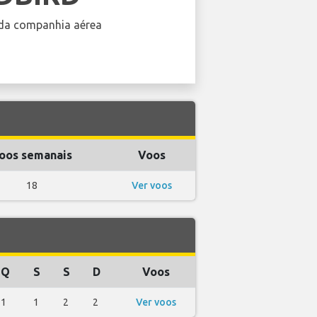
da companhia aérea
oos semanais
Voos
18
Ver voos
Q
S
S
D
Voos
1
1
2
2
Ver voos