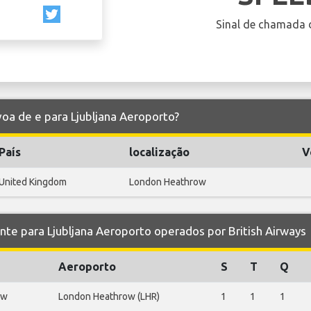
Sinal de chamada 
 voa de e para Ljubljana Aeroporto?
País
localização
V
United Kingdom
London Heathrow
 para Ljubljana Aeroporto operados por British Airways
Aeroporto
S
T
Q
ow
London Heathrow (LHR)
1
1
1