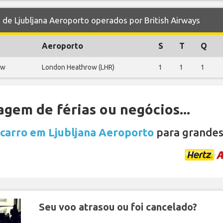
e Ljubljana Aeroporto operados por British Airways
Aeroporto
S
T
Q
ow
London Heathrow (LHR)
1
1
1
gem de férias ou negócios...
 carro em Ljubljana Aeroporto
para grandes
Seu voo atrasou ou foi cancelado?