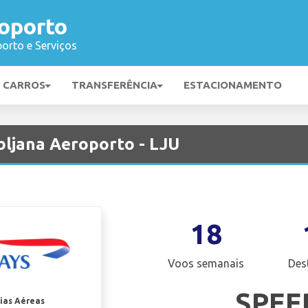
roporto
orto e Serviços
E CARROS
TRANSFERÊNCIA
ESTACIONAMENTO
bljana Aeroporto - LJU
18
Voos semanais
Des
SPEE
ias Aéreas