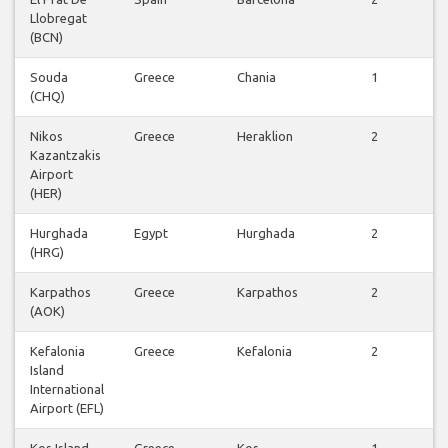
Llobregat
(BCN)
Souda
Greece
Chania
1
(CHQ)
Nikos
Greece
Heraklion
2
Kazantzakis
Airport
(HER)
Hurghada
Egypt
Hurghada
2
(HRG)
Karpathos
Greece
Karpathos
2
(AOK)
Kefalonia
Greece
Kefalonia
2
Island
International
Airport (EFL)