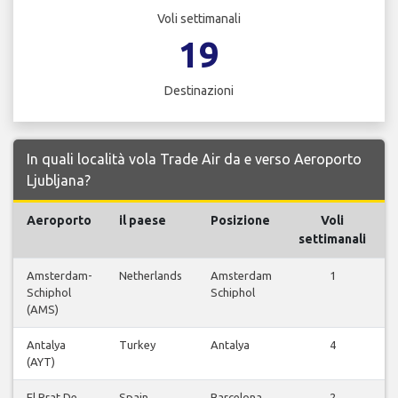
Voli settimanali
19
Destinazioni
In quali località vola Trade Air da e verso Aeroporto
Ljubljana?
Aeroporto
il paese
Posizione
Voli
settimanali
Amsterdam-
Netherlands
Amsterdam
1
Schiphol
Schiphol
(AMS)
Antalya
Turkey
Antalya
4
(AYT)
El Prat De
Spain
Barcelona
2