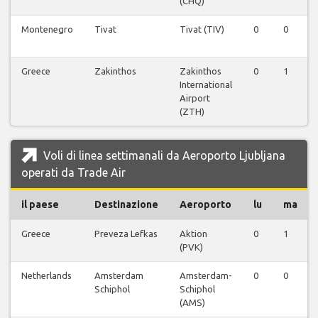
(CHQ)
Montenegro
Tivat
Tivat (TIV)
0
0
Greece
Zakinthos
Zakinthos
0
1
International
Airport
(ZTH)
Voli di linea settimanali da Aeroporto Ljubljana
operati da Trade Air
il paese
Destinazione
Aeroporto
lu
ma
Greece
Preveza Lefkas
Aktion
0
1
(PVK)
Netherlands
Amsterdam
Amsterdam-
0
0
Schiphol
Schiphol
(AMS)