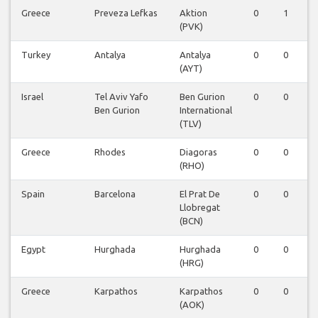
Greece
Preveza Lefkas
Aktion
0
1
(PVK)
Turkey
Antalya
Antalya
0
0
(AYT)
Israel
Tel Aviv Yafo
Ben Gurion
0
0
Ben Gurion
International
(TLV)
Greece
Rhodes
Diagoras
0
0
(RHO)
Spain
Barcelona
El Prat De
0
0
Llobregat
(BCN)
Egypt
Hurghada
Hurghada
0
0
(HRG)
Greece
Karpathos
Karpathos
0
0
(AOK)