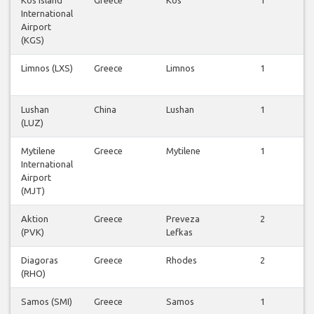
Kos Island
Greece
Kos
1
International
Airport
(KGS)
Limnos (LXS)
Greece
Limnos
1
Lushan
China
Lushan
1
(LUZ)
Mytilene
Greece
Mytilene
1
International
Airport
(MJT)
Aktion
Greece
Preveza
2
(PVK)
Lefkas
Diagoras
Greece
Rhodes
2
(RHO)
Samos (SMI)
Greece
Samos
1