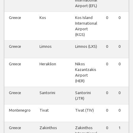
International
Airport (EFL)
Greece
Kos
Kos Island
0
0
International
Airport
(KGS)
Greece
Limnos
Limnos (LXS)
0
0
Greece
Heraklion
Nikos
0
0
Kazantzakis
Airport
(HER)
Greece
Santorini
Santorini
0
0
(JTR)
Montenegro
Tivat
Tivat (TIV)
0
0
Greece
Zakinthos
Zakinthos
0
1