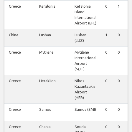
Greece
Kefalonia
Kefalonia
0
1
Island
International
Airport (EFL)
China
Lushan
Lushan
1
0
(LUZ)
Greece
Mytilene
Mytilene
0
0
International
Airport
(MJT)
Greece
Heraklion
Nikos
0
0
Kazantzakis
Airport
(HER)
Greece
Samos
Samos (SMI)
0
0
Greece
Chania
Souda
0
0