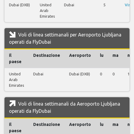
Dubai (DXB)
United
Dubai
5
Visu
Arab
v
Emirates
Voli di linea settimanali per Aeroporto Ljubljana
operati da FlyDubai
il
Destinazione
Aeroporto
lu
ma
me
paese
United
Dubai
Dubai (DXB)
0
0
1
Arab
Emirates
Voli di linea settimanali da Aeroporto Ljubljana
operati da FlyDubai
il
Destinazione
Aeroporto
lu
ma
me
paese