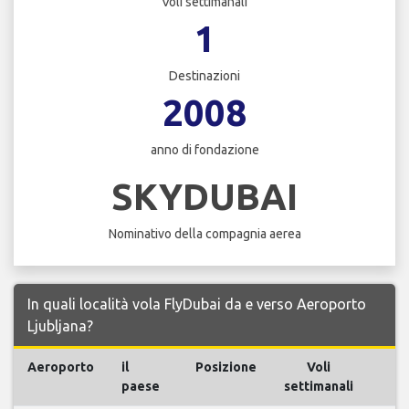
Voli settimanali
1
Destinazioni
2008
anno di fondazione
SKYDUBAI
Nominativo della compagnia aerea
In quali località vola FlyDubai da e verso Aeroporto
Ljubljana?
Aeroporto
il
Posizione
Voli
V
paese
settimanali