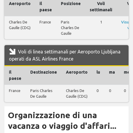
Aeroporto
il
Posizione
Voli
Vol
paese
settimanali
Charles De
France
Paris
1
Visual
Gaulle (CDG)
Charles De
vol
Gaulle
Voli di linea settimanali per Aeroporto Ljubljana
operati da ASL Airlines France
il
Destinazione
Aeroporto
lu
ma
me
paese
France
Paris Charles
Charles De
0
0
0
De Gaulle
Gaulle (CDG)
Organizzazione di una
vacanza o viaggio d'affari...