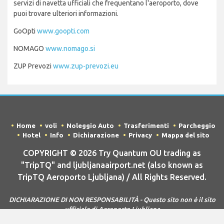
servizi di navetta ufficiali che frequentano l'aeroporto, dove
puoi trovare ulteriori informazioni.
GoOpti
www.goopti.com
NOMAGO
www.nomago.si
ZUP Prevozi
www.zup-prevozi.eu
Home
voli
Noleggio Auto
Trasferimenti
Parcheggio
Hotel
Info
Dichiarazione
Privacy
Mappa del sito
COPYRIGHT © 2026 Try Quantum OU trading as
"TripTQ" and ljubljanaairport.net (also known as
TripTQ Aeroporto Ljubljana) / All Rights Reserved.
DICHIARAZIONE DI NON RESPONSABILITÀ - Questo sito non è il sito
ufficiale di Aeroporto Ljubljana