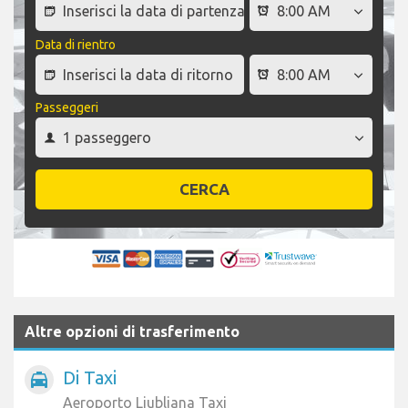
Data di rientro
Passeggeri
CERCA
Altre opzioni di trasferimento
Di Taxi
local_taxi
Aeroporto Ljubljana Taxi