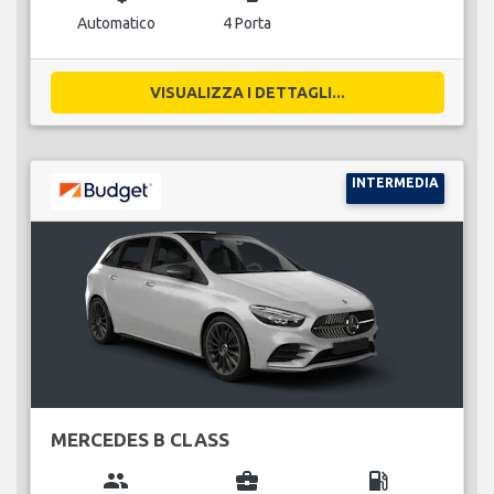
Automatico
4 Porta
VISUALIZZA I DETTAGLI...
INTERMEDIA
MERCEDES B CLASS
group
business_center
local_gas_station