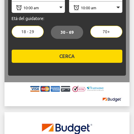
Età del guidatore:
18 - 29
70+
30 - 69
CERCA