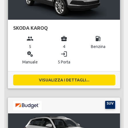
SKODA KAROQ
group
business_center
local_gas_station
5
4
Benzina
miscellaneous_services
login
Manuale
5 Porta
VISUALIZZA I DETTAGLI...
SUV