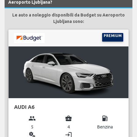
Aeroporto Ljubljana?
Le auto a noleggio disponibili da Budget su Aeroporto
Ljubljana sono:
PREMIUM
AUDI A6
group
business_center
local_gas_station
5
4
Benzina
miscellaneous_services
login