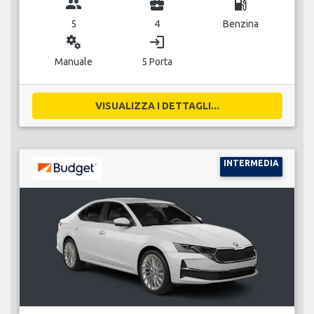
group
business_center
local_gas_station
5
4
Benzina
miscellaneous_services
login
Manuale
5 Porta
VISUALIZZA I DETTAGLI...
INTERMEDIA