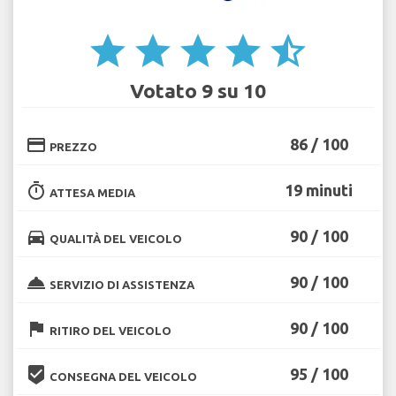
star
star
star
star
star_half
Votato 9 su 10
credit_card
86 / 100
PREZZO
timer
19 minuti
ATTESA MEDIA
directions_car
90 / 100
QUALITÀ DEL VEICOLO
room_service
90 / 100
SERVIZIO DI ASSISTENZA
flag
90 / 100
RITIRO DEL VEICOLO
beenhere
95 / 100
CONSEGNA DEL VEICOLO