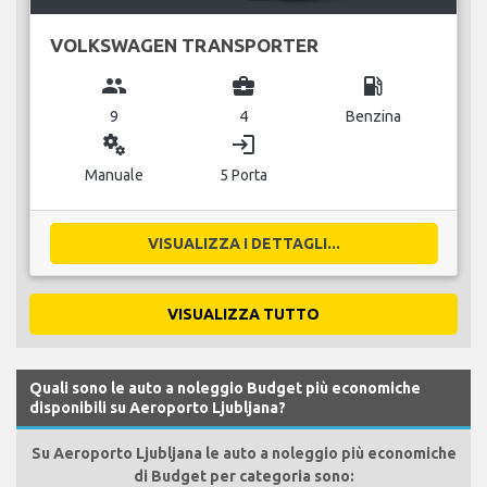
VOLKSWAGEN TRANSPORTER
group
business_center
local_gas_station
9
4
Benzina
miscellaneous_services
login
Manuale
5 Porta
VISUALIZZA I DETTAGLI...
VISUALIZZA TUTTO
Quali sono le auto a noleggio Budget più economiche
disponibili su Aeroporto Ljubljana?
Su Aeroporto Ljubljana le auto a noleggio più economiche
di Budget per categoria sono: