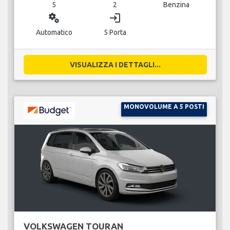
5
2
Benzina
miscellaneous_services
login
Automatico
5 Porta
VISUALIZZA I DETTAGLI...
MONOVOLUME A 5 POSTI
VOLKSWAGEN TOURAN