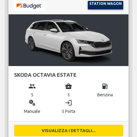
STATION WAGON
SKODA OCTAVIA ESTATE
group
business_center
local_gas_station
5
5
Benzina
miscellaneous_services
login
Manuale
5 Porta
VISUALIZZA I DETTAGLI...