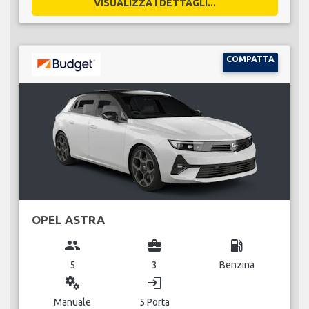
VISUALIZZA I DETTAGLI...
COMPATTA
OPEL ASTRA
group
business_center
local_gas_station
5
3
Benzina
miscellaneous_services
login
Manuale
5 Porta