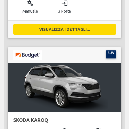
miscellaneous_services
login
Manuale
3 Porta
VISUALIZZA I DETTAGLI...
SUV
SKODA KAROQ