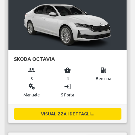
SKODA OCTAVIA
group
business_center
local_gas_station
5
4
Benzina
miscellaneous_services
login
Manuale
5 Porta
VISUALIZZA I DETTAGLI...