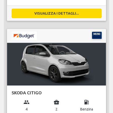
VISUALIZZA I DETTAGLI...
MINI
SKODA CITIGO
group
business_center
local_gas_station
4
2
Benzina