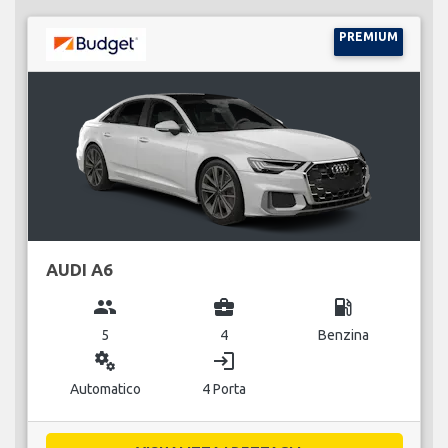
PREMIUM
AUDI A6
group
business_center
local_gas_station
5
4
Benzina
miscellaneous_services
login
Automatico
4 Porta