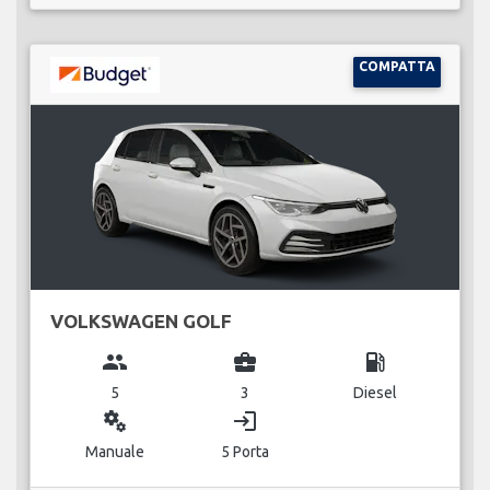
COMPATTA
VOLKSWAGEN GOLF
group
business_center
local_gas_station
5
3
Diesel
miscellaneous_services
login
Manuale
5 Porta