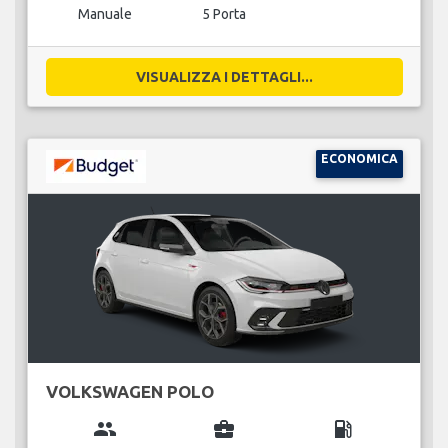
Manuale
5 Porta
VISUALIZZA I DETTAGLI...
ECONOMICA
VOLKSWAGEN POLO
group
business_center
local_gas_station