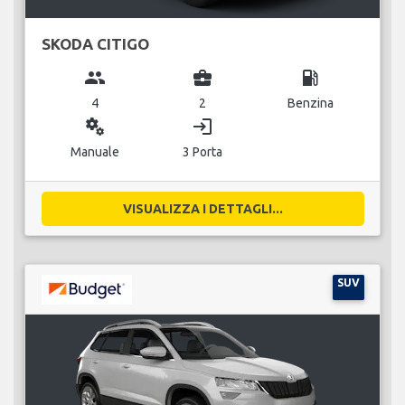
SKODA CITIGO
group
business_center
local_gas_station
4
2
Benzina
miscellaneous_services
login
Manuale
3 Porta
VISUALIZZA I DETTAGLI...
SUV