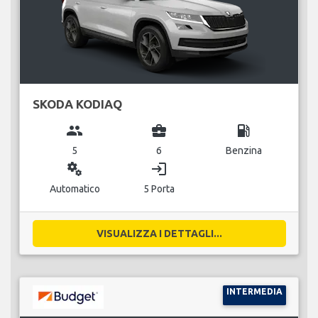
SKODA KODIAQ
group
business_center
local_gas_station
5
6
Benzina
miscellaneous_services
login
Automatico
5 Porta
VISUALIZZA I DETTAGLI...
INTERMEDIA