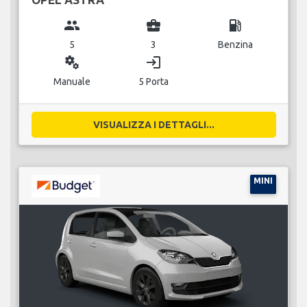
group
business_center
local_gas_station
5
3
Benzina
miscellaneous_services
login
Manuale
5 Porta
VISUALIZZA I DETTAGLI...
MINI