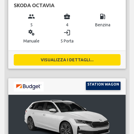
SKODA OCTAVIA
group
business_center
local_gas_station
5
4
Benzina
miscellaneous_services
login
Manuale
5 Porta
VISUALIZZA I DETTAGLI...
STATION WAGON