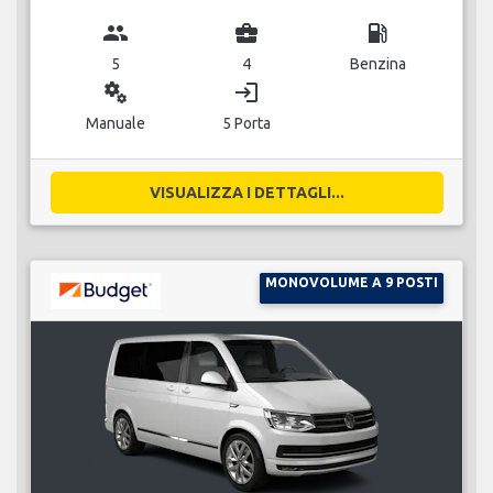
group
business_center
local_gas_station
5
4
Benzina
miscellaneous_services
login
Manuale
5 Porta
VISUALIZZA I DETTAGLI...
MONOVOLUME A 9 POSTI