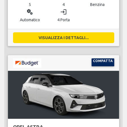
5
4
Benzina
miscellaneous_services
login
Automatico
4 Porta
VISUALIZZA I DETTAGLI...
COMPATTA
OPEL ASTRA