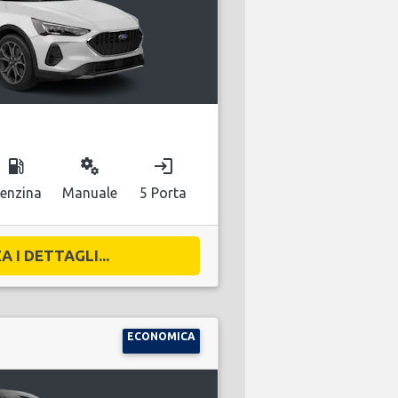
local_gas_station
miscellaneous_services
login
enzina
Manuale
5 Porta
A I DETTAGLI...
ECONOMICA