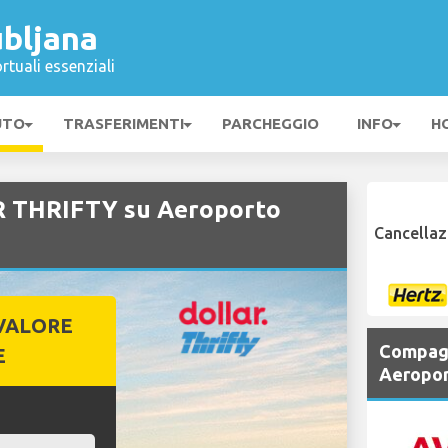
ubljana
rtuali essenziali
UTO
TRASFERIMENTI
PARCHEGGIO
INFO
H
R THRIFTY su Aeroporto
Cancellaz
VALORE
Compagn
E
Aeropor