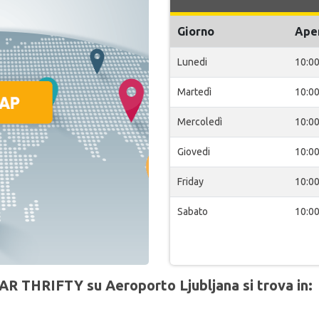
Giorno
Ape
Lunedi
10:0
Martedì
10:0
Mercoledì
10:0
Giovedi
10:0
Friday
10:0
Sabato
10:0
AR THRIFTY su Aeroporto Ljubljana si trova in: