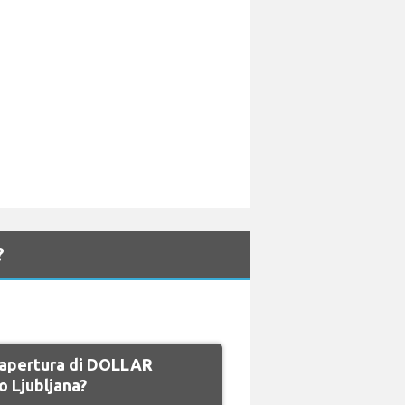
?
di apertura di DOLLAR
 Ljubljana?