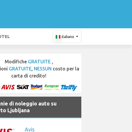
OTEL
italiano
Modifiche
GRATUITE
,
ioni
GRATUITE
,
NESSUN
costo per la
carta di credito!
ie di noleggio auto su
to Ljubljana
Avis