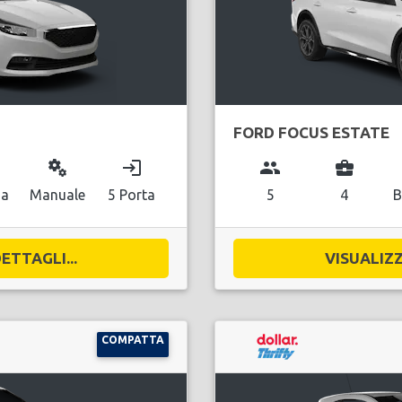
FORD FOCUS ESTATE
miscellaneous_services
login
group
business_center
na
Manuale
5 Porta
5
4
B
ETTAGLI...
VISUALIZZ
COMPATTA