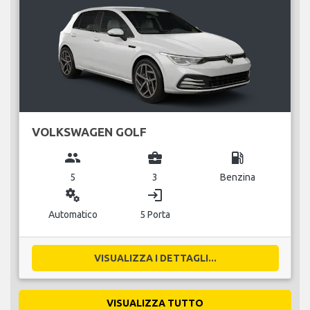
VOLKSWAGEN GOLF
group
business_center
local_gas_station
5
3
Benzina
miscellaneous_services
login
Automatico
5 Porta
VISUALIZZA I DETTAGLI...
VISUALIZZA TUTTO