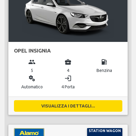
OPEL INSIGNIA
group
business_center
local_gas_station
5
4
Benzina
miscellaneous_services
login
Automatico
4 Porta
VISUALIZZA I DETTAGLI...
STATION WAGON