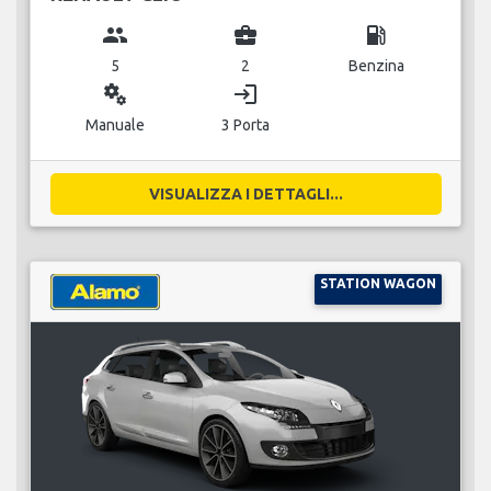
group
business_center
local_gas_station
5
2
Benzina
miscellaneous_services
login
Manuale
3 Porta
VISUALIZZA I DETTAGLI...
STATION WAGON