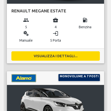
RENAULT MEGANE ESTATE
group
business_center
local_gas_station
5
4
Benzina
miscellaneous_services
login
Manuale
5 Porta
VISUALIZZA I DETTAGLI...
MONOVOLUME A 7 POSTI