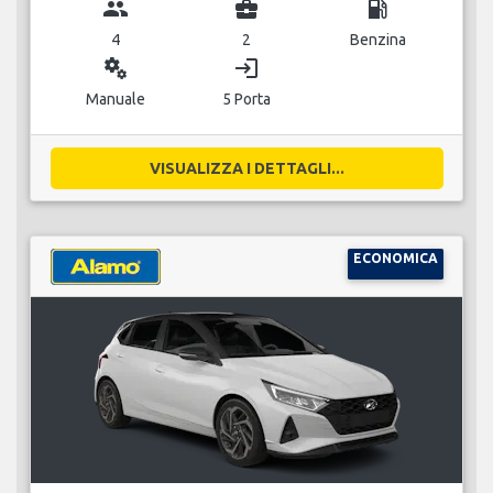
group
business_center
local_gas_station
4
2
Benzina
miscellaneous_services
login
Manuale
5 Porta
VISUALIZZA I DETTAGLI...
ECONOMICA