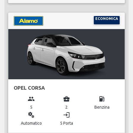
ECONOMICA
OPEL CORSA
group
business_center
local_gas_station
5
2
Benzina
miscellaneous_services
login
Automatico
5 Porta