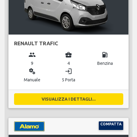
RENAULT TRAFIC
group
business_center
local_gas_station
9
4
Benzina
miscellaneous_services
login
Manuale
5 Porta
VISUALIZZA I DETTAGLI...
COMPATTA