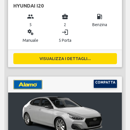
HYUNDAI I20
group
business_center
local_gas_station
5
2
Benzina
miscellaneous_services
login
Manuale
5 Porta
VISUALIZZA I DETTAGLI...
COMPATTA