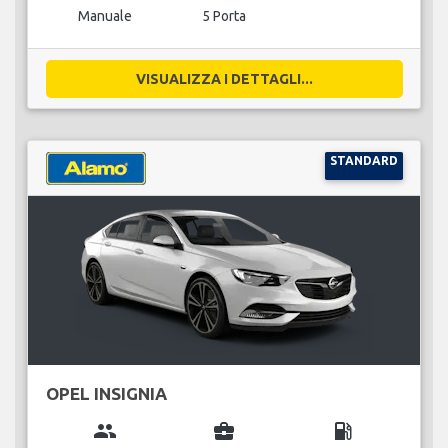
Manuale
5 Porta
VISUALIZZA I DETTAGLI...
STANDARD
OPEL INSIGNIA
group
business_center
local_gas_station