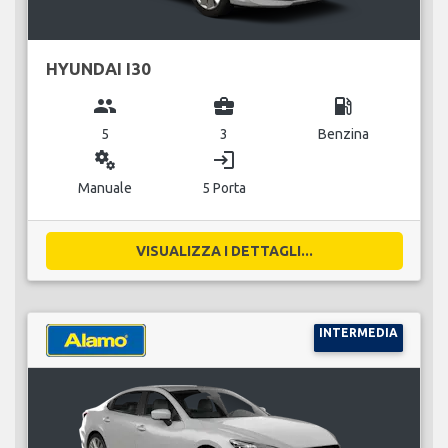
HYUNDAI I30
group
business_center
local_gas_station
5
3
Benzina
miscellaneous_services
login
Manuale
5 Porta
VISUALIZZA I DETTAGLI...
INTERMEDIA