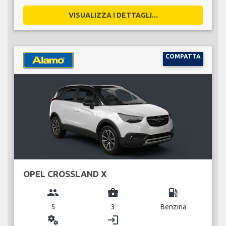
VISUALIZZA I DETTAGLI...
COMPATTA
OPEL CROSSLAND X
group
business_center
local_gas_station
5
3
Benzina
miscellaneous_services
login