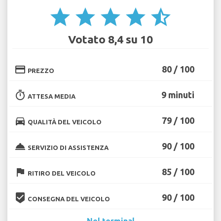
star
star
star
star
star_half
Votato 8,4 su 10
credit_card
80 / 100
PREZZO
timer
9 minuti
ATTESA MEDIA
directions_car
79 / 100
QUALITÀ DEL VEICOLO
room_service
90 / 100
SERVIZIO DI ASSISTENZA
flag
85 / 100
RITIRO DEL VEICOLO
beenhere
90 / 100
CONSEGNA DEL VEICOLO
Nel terminal