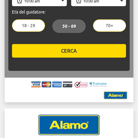
Età del guidatore:
18 - 29
70+
30 - 69
CERCA