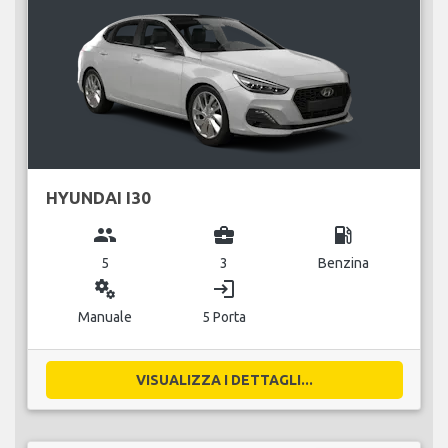
HYUNDAI I30
group
business_center
local_gas_station
5
3
Benzina
miscellaneous_services
login
Manuale
5 Porta
VISUALIZZA I DETTAGLI...