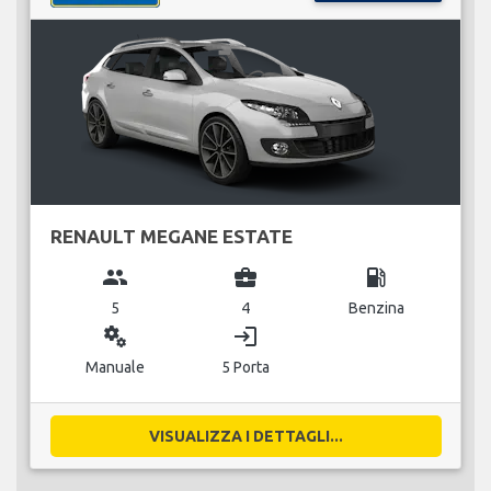
RENAULT MEGANE ESTATE
group
business_center
local_gas_station
5
4
Benzina
miscellaneous_services
login
Manuale
5 Porta
VISUALIZZA I DETTAGLI...