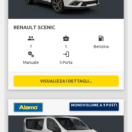
RENAULT SCENIC
group
business_center
local_gas_station
7
1
Benzina
miscellaneous_services
login
Manuale
5 Porta
VISUALIZZA I DETTAGLI...
MONOVOLUME A 9 POSTI