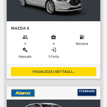
MAZDA 6
group
business_center
local_gas_station
5
4
Benzina
miscellaneous_services
login
Manuale
5 Porta
VISUALIZZA I DETTAGLI...
STANDARD