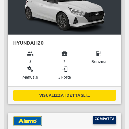
HYUNDAI I20
group
business_center
local_gas_station
5
2
Benzina
miscellaneous_services
login
Manuale
5 Porta
VISUALIZZA I DETTAGLI...
COMPATTA