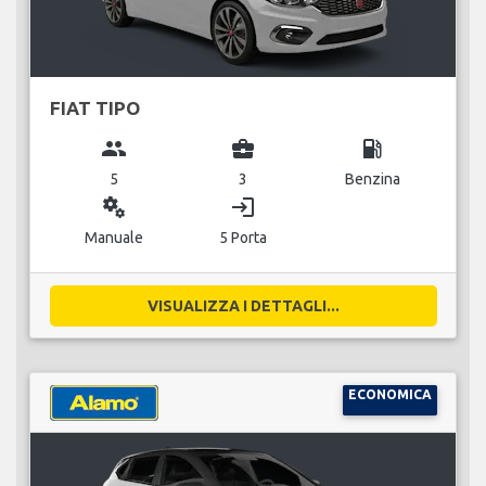
FIAT TIPO
group
business_center
local_gas_station
5
3
Benzina
miscellaneous_services
login
Manuale
5 Porta
VISUALIZZA I DETTAGLI...
ECONOMICA