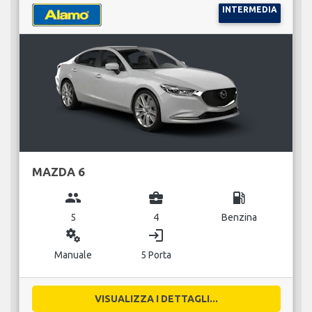
INTERMEDIA
MAZDA 6
group
business_center
local_gas_station
5
4
Benzina
miscellaneous_services
login
Manuale
5 Porta
VISUALIZZA I DETTAGLI...