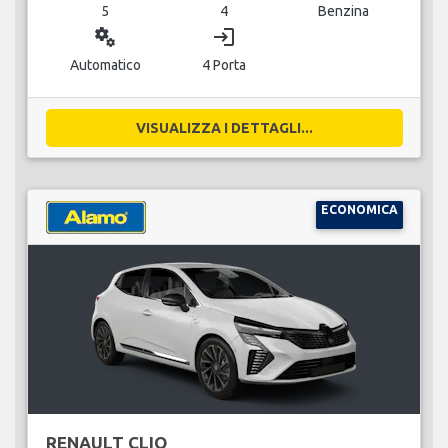
5
4
Benzina
miscellaneous_services
login
Automatico
4 Porta
VISUALIZZA I DETTAGLI...
ECONOMICA
RENAULT CLIO