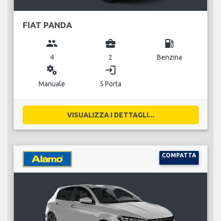
FIAT PANDA
group
business_center
local_gas_station
4
2
Benzina
miscellaneous_services
login
Manuale
5 Porta
VISUALIZZA I DETTAGLI...
COMPATTA