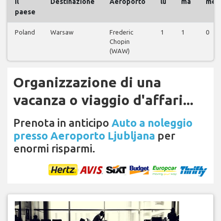
il
Destinazione
Aeroporto
lu
ma
me
paese
Poland
Warsaw
Frederic
1
1
0
Chopin
(WAW)
Organizzazione di una
vacanza o viaggio d'affari...
Prenota in anticipo
Auto a noleggio
presso Aeroporto Ljubljana
per
enormi risparmi.