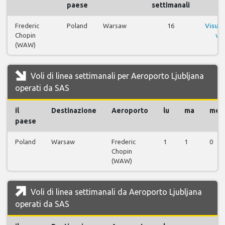
paese
settimanali
Frederic
Poland
Warsaw
16
Visual
Chopin
vol
(WAW)
Voli di linea settimanali per Aeroporto Ljubljana
operati da SAS
il
Destinazione
Aeroporto
lu
ma
me
paese
Poland
Warsaw
Frederic
1
1
0
Chopin
(WAW)
Voli di linea settimanali da Aeroporto Ljubljana
operati da SAS