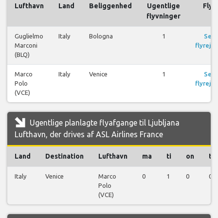
Lufthavn
Land
Beliggenhed
Ugentlige
Fly
flyvninger
Guglielmo
Italy
Bologna
1
Se
Marconi
flyrejse
(BLQ)
Marco
Italy
Venice
1
Se
Polo
flyrejse
(VCE)
Ugentlige planlagte flyafgange til Ljubljana
Lufthavn, der drives af ASL Airlines France
Land
Destination
Lufthavn
ma
ti
on
to
Italy
Venice
Marco
0
1
0
0
Polo
(VCE)