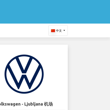
中文
lkswagen - Ljubljana 机场