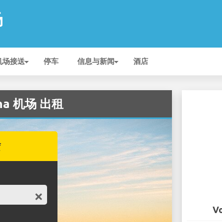
场
机场接送
停车
信息与新闻
酒店
jana 机场 出租
赁
Vo