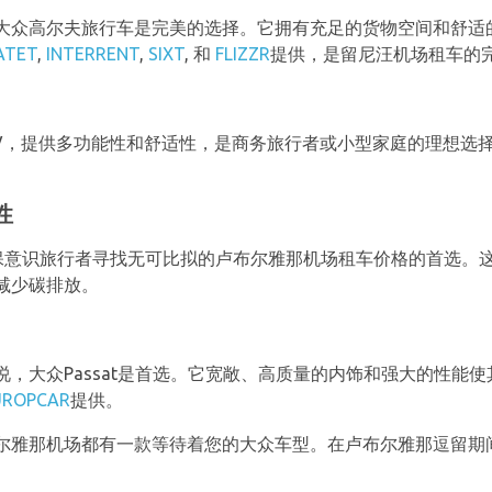
大众高尔夫旅行车是完美的选择。它拥有充足的货物空间和舒适
ATET
,
INTERRENT
,
SIXT
, 和
FLIZZR
提供，是留尼汪机场租车的
界SUV，提供多功能性和舒适性，是商务旅行者或小型家庭的理想选
性
环保意识旅行者寻找无可比拟的卢布尔雅那机场租车价格的首选。
减少碳排放。
，大众Passat是首选。它宽敞、高质量的内饰和强大的性能
UROPCAR
提供。
尔雅那机场都有一款等待着您的大众车型。在卢布尔雅那逗留期