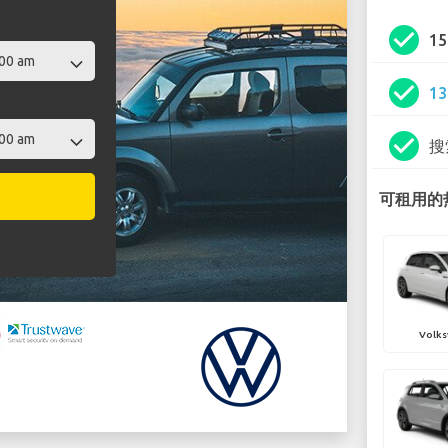
check_circle
1
check_circle
1
check_circle
搜
可租用的热
Volks