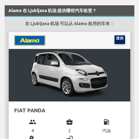
Alamo 在 Ljubljana 机场 提供哪些汽车租赁？
在 Ljubljana 机场 可以从 Alamo 租用的车有：
迷你
FIAT PANDA
group
business_center
local_gas_station
4
2
汽油
miscellaneous_services
login