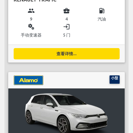
group
business_center
local_gas_station
9
4
汽油
miscellaneous_services
login
手动变速器
5 门
查看详情...
小型