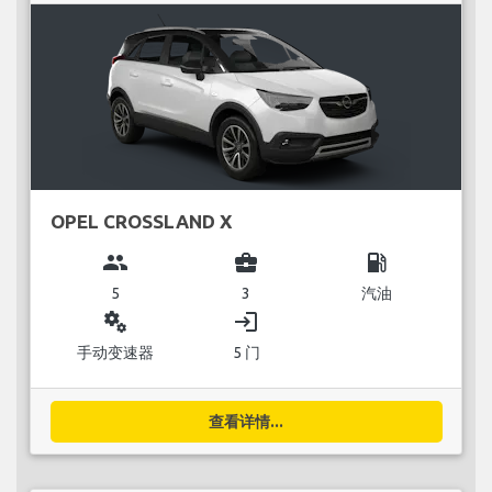
OPEL CROSSLAND X
group
business_center
local_gas_station
5
3
汽油
miscellaneous_services
login
手动变速器
5 门
查看详情...