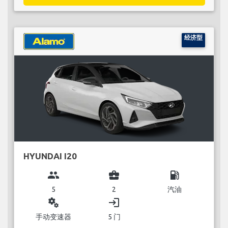
经济型
HYUNDAI I20
group
business_center
local_gas_station
5
2
汽油
miscellaneous_services
login
手动变速器
5 门