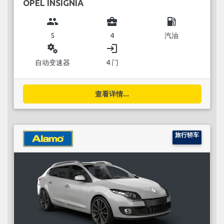
OPEL INSIGNIA
group
business_center
local_gas_station
5
4
汽油
miscellaneous_services
login
自动变速器
4 门
查看详情...
旅行轿车