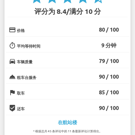
评分为 8.4/满分 10 分
credit_card
80 / 100
价格
timer
9 分钟
平均等待时间
directions_car
79 / 100
车辆质量
room_service
90 / 100
租车台服务
flag
85 / 100
取车
beenhere
90 / 100
还车
在航站楼
* 根据总共 45 条评论中的 11 条最新评论计算得出。