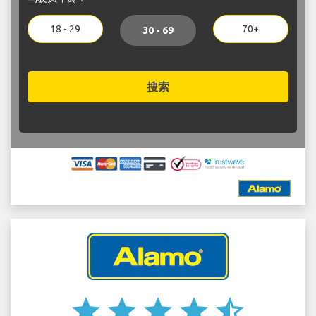
18 - 29
70+
30 - 69
搜索
star
star
star
star
star_half