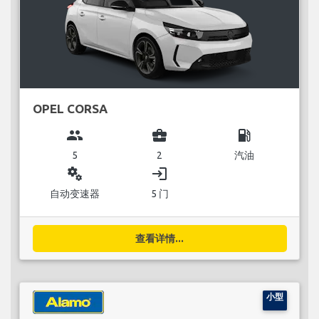
OPEL CORSA
group
business_center
local_gas_station
5
2
汽油
miscellaneous_services
login
自动变速器
5 门
查看详情...
小型