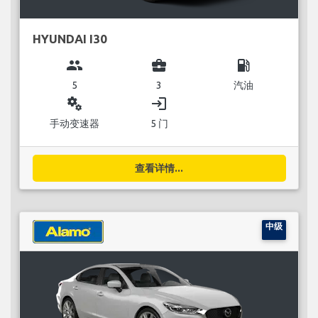
HYUNDAI I30
group
business_center
local_gas_station
5
3
汽油
miscellaneous_services
login
手动变速器
5 门
查看详情...
中级