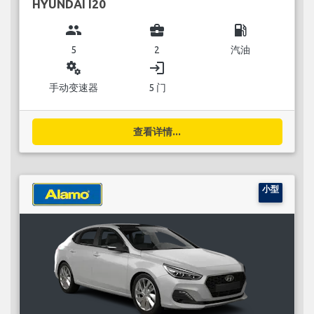
HYUNDAI I20
group
business_center
local_gas_station
5
2
汽油
miscellaneous_services
login
手动变速器
5 门
查看详情...
小型