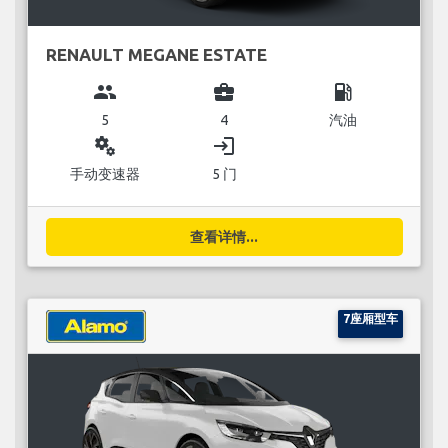
RENAULT MEGANE ESTATE
group
business_center
local_gas_station
5
4
汽油
miscellaneous_services
login
手动变速器
5 门
查看详情...
7座厢型车