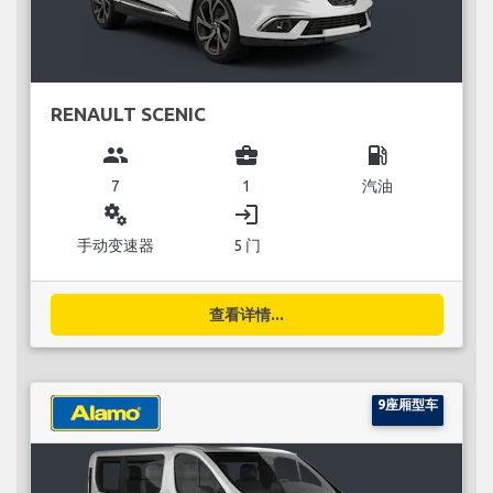
RENAULT SCENIC
group
business_center
local_gas_station
7
1
汽油
miscellaneous_services
login
手动变速器
5 门
查看详情...
9座厢型车