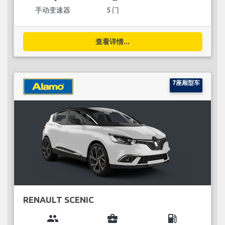
手动变速器
5 门
查看详情...
7座厢型车
RENAULT SCENIC
group
business_center
local_gas_station