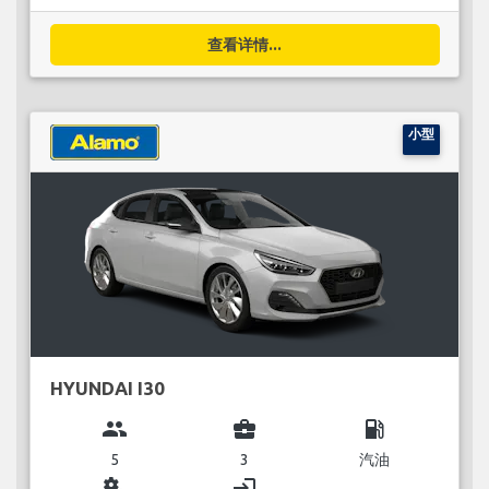
查看详情...
小型
HYUNDAI I30
group
business_center
local_gas_station
5
3
汽油
miscellaneous_services
login