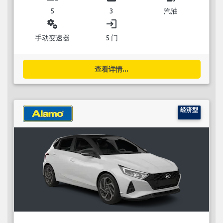
5
3
汽油
miscellaneous_services
login
手动变速器
5 门
查看详情...
经济型