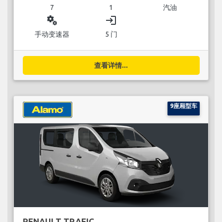
7
1
汽油
miscellaneous_services
login
手动变速器
5 门
查看详情...
9座厢型车
RENAULT TRAFIC