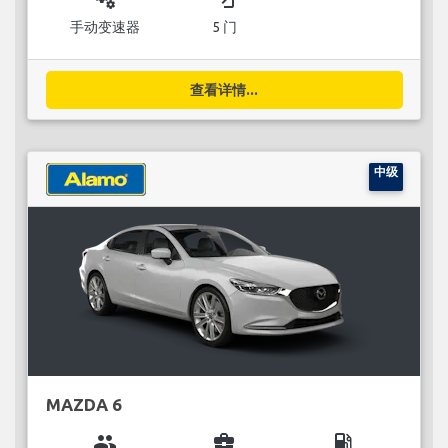
手动变速器
5 门
查看详情...
中级
MAZDA 6
group
business_center
local_gas_station