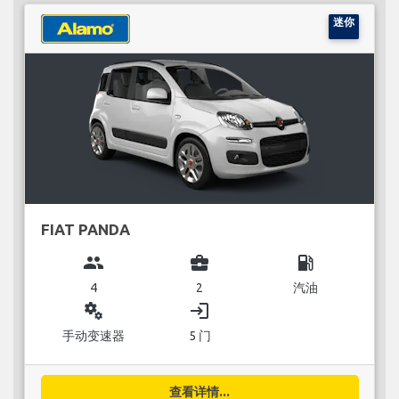
迷你
FIAT PANDA
group
business_center
local_gas_station
4
2
汽油
miscellaneous_services
login
手动变速器
5 门
查看详情...