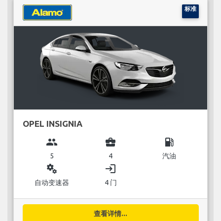
标准
OPEL INSIGNIA
group
business_center
local_gas_station
5
4
汽油
miscellaneous_services
login
自动变速器
4 门
查看详情...