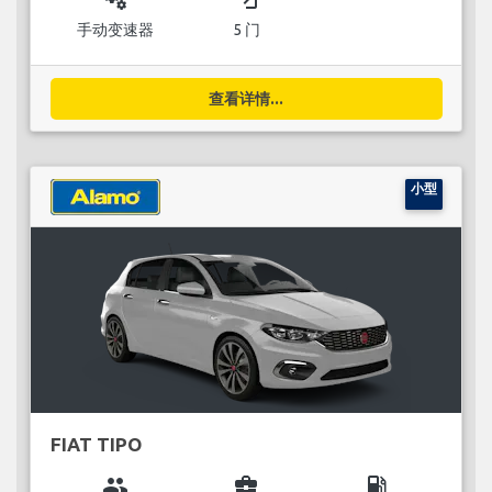
手动变速器
5 门
查看详情...
小型
FIAT TIPO
group
business_center
local_gas_station