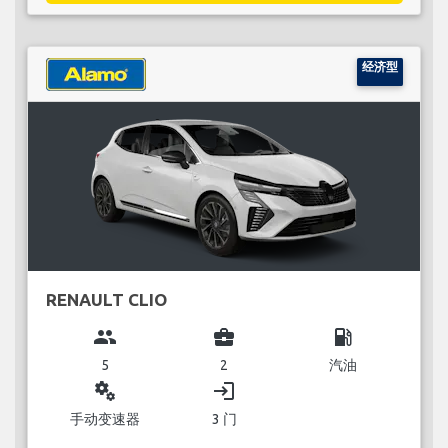
经济型
RENAULT CLIO
group
business_center
local_gas_station
5
2
汽油
miscellaneous_services
login
手动变速器
3 门