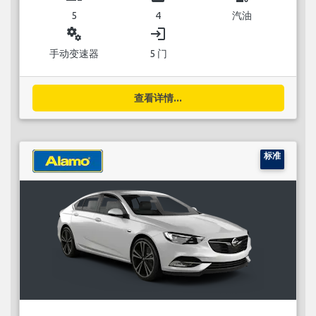
5
4
汽油
miscellaneous_services
login
手动变速器
5 门
查看详情...
标准