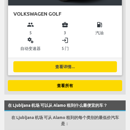
VOLKSWAGEN GOLF
group
business_center
local_gas_station
5
3
汽油
miscellaneous_services
login
自动变速器
5 门
查看详情...
查看所有
在 Ljubljana 机场 可以从 Alamo 租到什么最便宜的车？
在 Ljubljana 机场 可从 Alamo 租到的每个类别的最低价汽车
是：