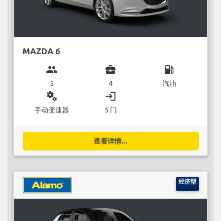
MAZDA 6
group
business_center
local_gas_station
5
4
汽油
miscellaneous_services
login
手动变速器
5 门
查看详情...
经济型