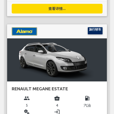
查看详情...
旅行轿车
RENAULT MEGANE ESTATE
group
business_center
local_gas_station
5
4
汽油
miscellaneous_services
login