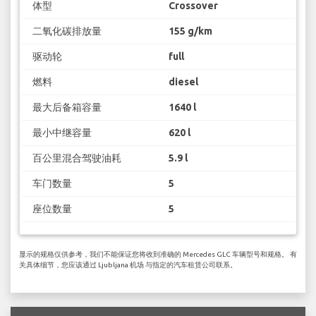
体型
Crossover
二氧化碳排放量
155 g/km
驱动轮
full
燃料
diesel
最大后备箱容量
1640 l
最小中继容量
620 l
百公里混合驾驶油耗
5.9 l
车门数量
5
座位数量
5
显示的规格仅供参考，我们不能保证您将收到准确的 Mercedes GLC 车辆型号和规格。 有
关具体细节，您应该通过 Ljubljana 机场 与指定的汽车租赁公司联系。