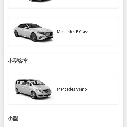
Mercedes E Class
小型客车
Mercedes Viano
小型