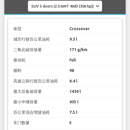
体型
Crossover
城市行驶百公里油耗
9.3 l
二氧化碳排放量
171 g/km
驱动轮
full
燃料
98
高速公路行驶百公里油耗
6.4 l
最大后备箱容量
1430 l
最小中继容量
435 l
百公里混合驾驶油耗
7.5 l
车门数量
5