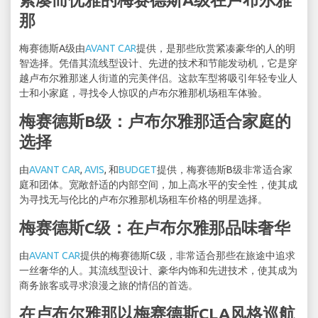
那
梅赛德斯A级由
AVANT CAR
提供，是那些欣赏紧凑豪华的人的明
智选择。凭借其流线型设计、先进的技术和节能发动机，它是穿
越卢布尔雅那迷人街道的完美伴侣。这款车型将吸引年轻专业人
士和小家庭，寻找令人惊叹的卢布尔雅那机场租车体验。
梅赛德斯B级：卢布尔雅那适合家庭的
选择
由
AVANT CAR
,
AVIS
, 和
BUDGET
提供，梅赛德斯B级非常适合家
庭和团体。宽敞舒适的内部空间，加上高水平的安全性，使其成
为寻找无与伦比的卢布尔雅那机场租车价格的明星选择。
梅赛德斯C级：在卢布尔雅那品味奢华
由
AVANT CAR
提供的梅赛德斯C级，非常适合那些在旅途中追求
一丝奢华的人。其流线型设计、豪华内饰和先进技术，使其成为
商务旅客或寻求浪漫之旅的情侣的首选。
在卢布尔雅那以梅赛德斯CLA风格巡航