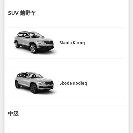
SUV 越野车
Skoda Karoq
Skoda Kodiaq
中级