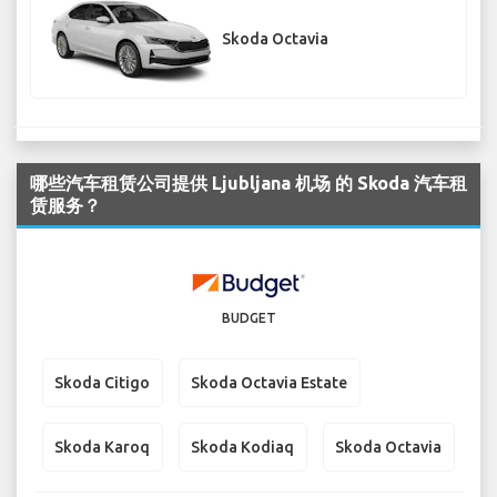
Skoda Octavia
哪些汽车租赁公司提供 Ljubljana 机场 的 Skoda 汽车租
赁服务？
BUDGET
Skoda Citigo
Skoda Octavia Estate
Skoda Karoq
Skoda Kodiaq
Skoda Octavia