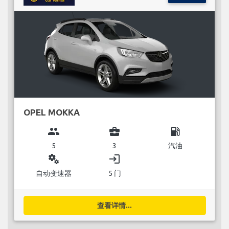
OPEL MOKKA
group
business_center
local_gas_station
5
3
汽油
miscellaneous_services
login
自动变速器
5 门
查看详情...