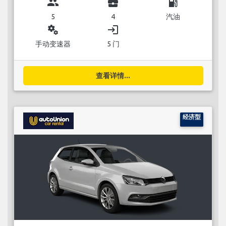
group
business_center
local_gas_station
5
4
汽油
miscellaneous_services
login
手动变速器
5 门
查看详情...
经济型