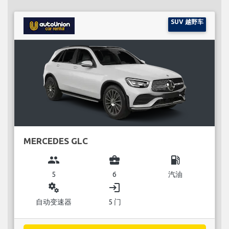
SUV 越野车
MERCEDES GLC
group
business_center
local_gas_station
5
6
汽油
miscellaneous_services
login
自动变速器
5 门