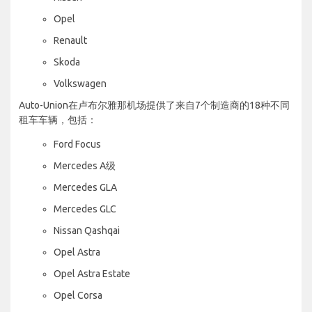
Opel
Renault
Skoda
Volkswagen
Auto-Union在卢布尔雅那机场提供了来自7个制造商的18种不同
租车车辆，包括：
Ford Focus
Mercedes A级
Mercedes GLA
Mercedes GLC
Nissan Qashqai
Opel Astra
Opel Astra Estate
Opel Corsa