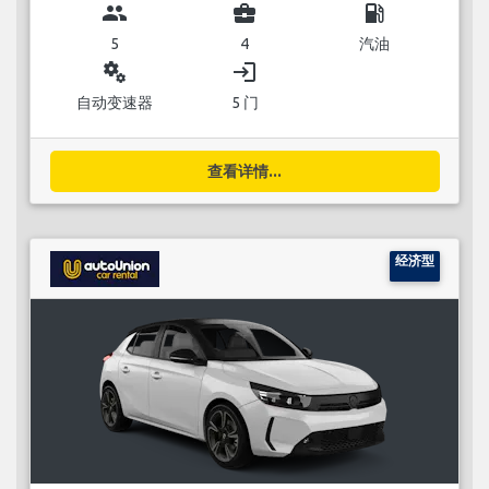
group
business_center
local_gas_station
5
4
汽油
miscellaneous_services
login
自动变速器
5 门
查看详情...
经济型