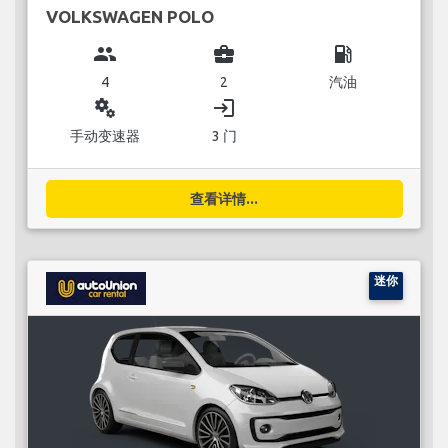
VOLKSWAGEN POLO
group
business_center
local_gas_station
4
2
汽油
miscellaneous_services
login
手动变速器
3 门
查看详情...
迷你