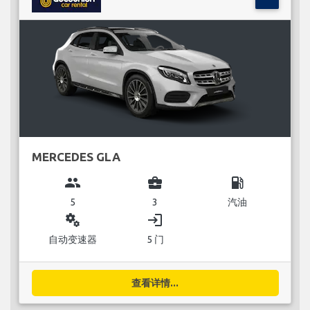
MERCEDES GLA
group
business_center
local_gas_station
5
3
汽油
miscellaneous_services
login
自动变速器
5 门
查看详情...