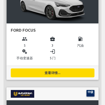
FORD FOCUS
group
business_center
local_gas_station
5
3
汽油
miscellaneous_services
login
手动变速器
5 门
查看详情...
中级