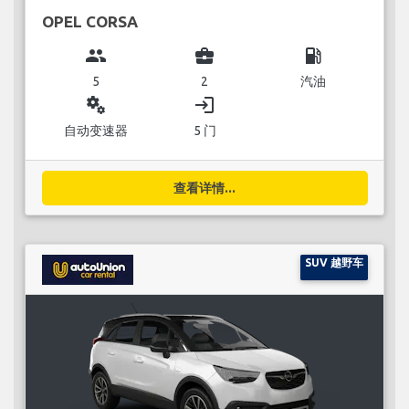
OPEL CORSA
group
business_center
local_gas_station
5
2
汽油
miscellaneous_services
login
自动变速器
5 门
查看详情...
SUV 越野车