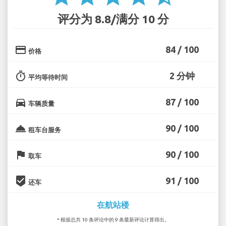
评分为 8.8/满分 10 分
credit_card
84 / 100
价格
timer
2 分钟
平均等待时间
directions_car
87 / 100
车辆质量
room_service
90 / 100
租车台服务
flag
90 / 100
取车
beenhere
91 / 100
还车
在航站楼
* 根据总共 10 条评论中的 9 条最新评论计算得出。