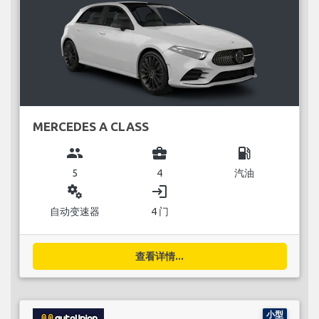
MERCEDES A CLASS
group
business_center
local_gas_station
5
4
汽油
miscellaneous_services
login
自动变速器
4 门
查看详情...
小型