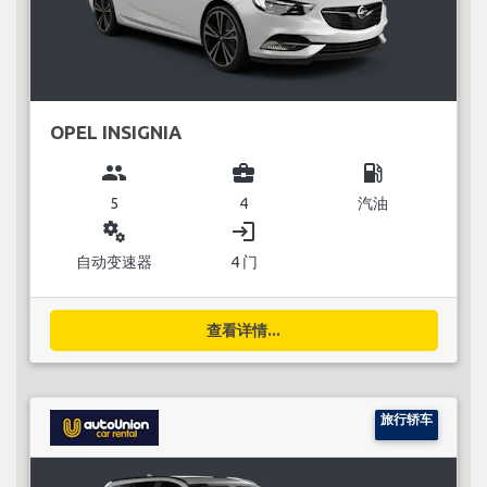
OPEL INSIGNIA
group
business_center
local_gas_station
5
4
汽油
miscellaneous_services
login
自动变速器
4 门
查看详情...
旅行轿车