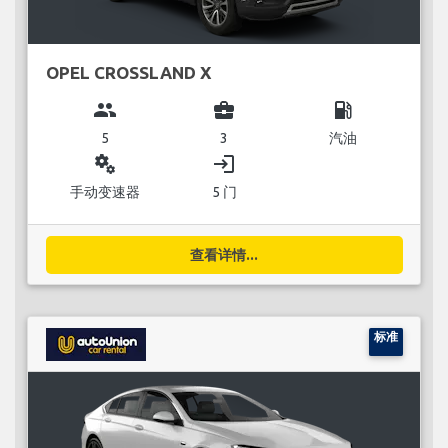
OPEL CROSSLAND X
group
business_center
local_gas_station
5
3
汽油
miscellaneous_services
login
手动变速器
5 门
查看详情...
标准