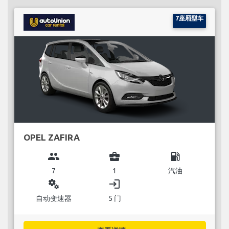
7座厢型车
OPEL ZAFIRA
group
business_center
local_gas_station
7
1
汽油
miscellaneous_services
login
自动变速器
5 门