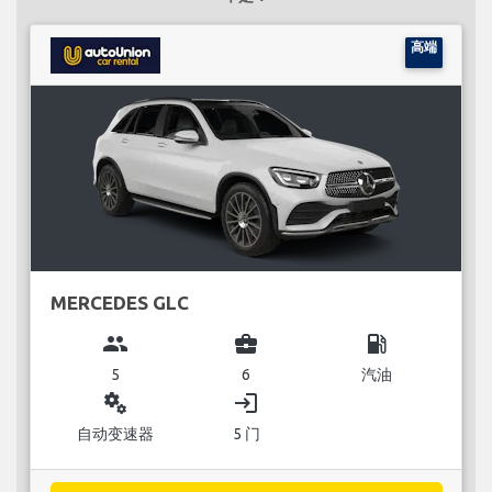
高端
MERCEDES GLC
group
business_center
local_gas_station
5
6
汽油
miscellaneous_services
login
自动变速器
5 门