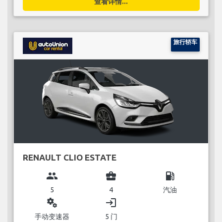
查看详情...
旅行轿车
RENAULT CLIO ESTATE
group
business_center
local_gas_station
5
4
汽油
miscellaneous_services
login
手动变速器
5 门