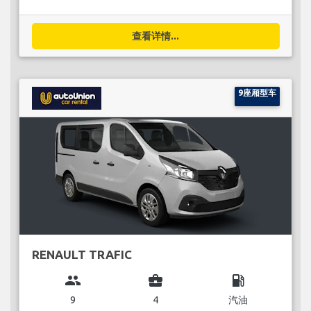
查看详情...
9座厢型车
RENAULT TRAFIC
group
business_center
local_gas_station
9
4
汽油