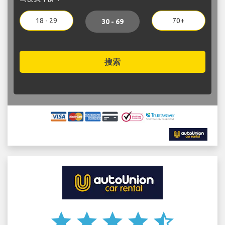
18 - 29
70+
30 - 69
搜索
star
star
star
star
star_half