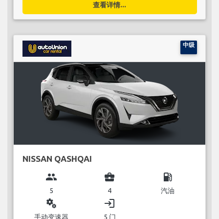
查看详情...
中级
NISSAN QASHQAI
group
business_center
local_gas_station
5
4
汽油
miscellaneous_services
login
手动变速器
5 门