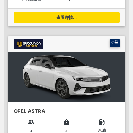
查看详情...
小型
OPEL ASTRA
group
business_center
local_gas_station
5
3
汽油