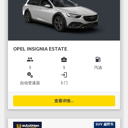
OPEL INSIGNIA ESTATE
group
business_center
local_gas_station
5
5
汽油
miscellaneous_services
login
自动变速器
5 门
查看详情...
SUV 越野车