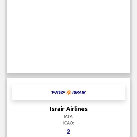
Israir Airlines
IATA:
ICAO:
2