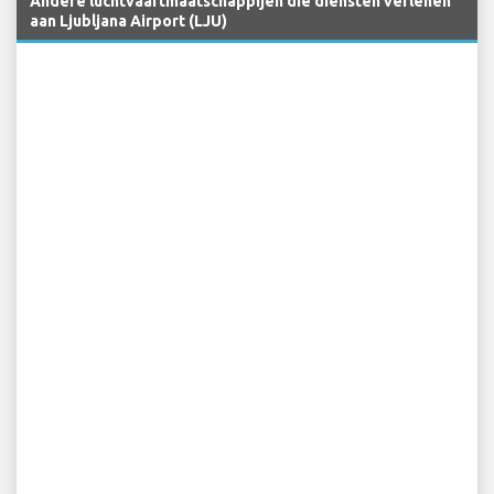
Andere luchtvaartmaatschappijen die diensten verlenen
aan Ljubljana Airport (LJU)