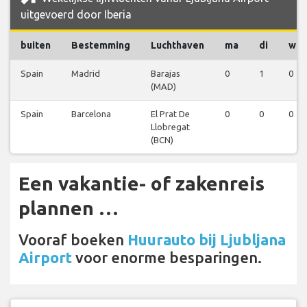
uitgevoerd door Iberia
buiten
Bestemming
Luchthaven
ma
di
wo
Spain
Madrid
Barajas
0
1
0
(MAD)
Spain
Barcelona
El Prat De
0
0
0
Llobregat
(BCN)
Een vakantie- of zakenreis
plannen …
Vooraf boeken
Huurauto bij Ljubljana
Airport
voor enorme besparingen.