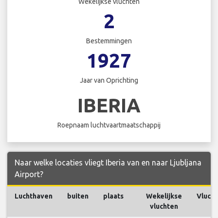
Wekelijkse vluchten
2
Bestemmingen
1927
Jaar van Oprichting
IBERIA
Roepnaam luchtvaartmaatschappij
Naar welke locaties vliegt Iberia van en naar Ljubljana
Airport?
Luchthaven
buiten
plaats
Wekelijkse
Vluch
vluchten