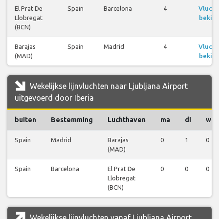
El Prat De
Spain
Barcelona
4
Vluch
Llobregat
bekijk
(BCN)
Barajas
Spain
Madrid
4
Vluch
(MAD)
bekijk
Wekelijkse lijnvluchten naar Ljubljana Airport
uitgevoerd door Iberia
buiten
Bestemming
Luchthaven
ma
di
wo
Spain
Madrid
Barajas
0
1
0
(MAD)
Spain
Barcelona
El Prat De
0
0
0
Llobregat
(BCN)
Wekelijkse lijnvluchten vanaf Ljubljana Airport