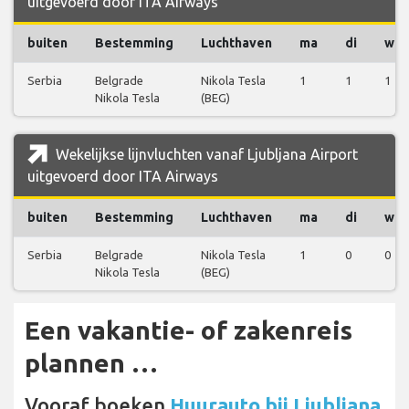
uitgevoerd door ITA Airways
buiten
Bestemming
Luchthaven
ma
di
wo
Serbia
Belgrade
Nikola Tesla
1
1
1
Nikola Tesla
(BEG)
Wekelijkse lijnvluchten vanaf Ljubljana Airport
uitgevoerd door ITA Airways
buiten
Bestemming
Luchthaven
ma
di
wo
Serbia
Belgrade
Nikola Tesla
1
0
0
Nikola Tesla
(BEG)
Een vakantie- of zakenreis
plannen …
Vooraf boeken
Huurauto bij Ljubljana