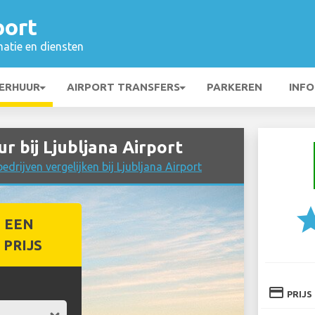
port
matie en diensten
ERHUUR
AIRPORT TRANSFERS
PARKEREN
INFO
bij Ljubljana Airport
drijven vergelijken bij Ljubljana Airport
st
 EEN
PRIJS
credit_card
PRIJS