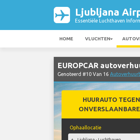
Ljubljana Air
Essentiële Luchthaven Infor
HOME
VLUCHTEN
AUTOV
EUROPCAR autoverhuur 
Genoteerd #10 Van 16
Autoverhuurbe
HUURAUTO TEGEN
ONVERSLAANBARE 
Ophaallocatie