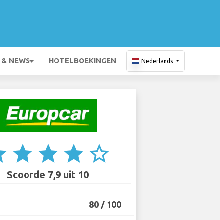
 & NEWS
HOTELBOEKINGEN
Nederlands
ar
star
star
star
star_border
Scoorde 7,9 uit 10
80 / 100