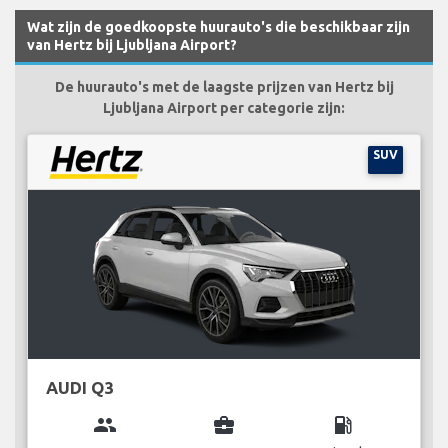
Wat zijn de goedkoopste huurauto's die beschikbaar zijn
van Hertz bij Ljubljana Airport?
De huurauto's met de laagste prijzen van Hertz bij
Ljubljana Airport per categorie zijn:
SUV
AUDI Q3
group
business_center
local_gas_station