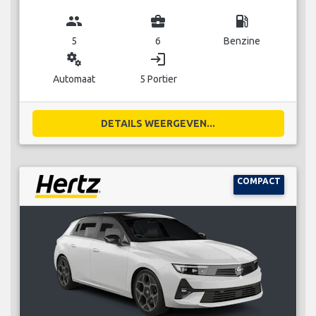
group
business_center
local_gas_station
5
6
Benzine
miscellaneous_services
login
Automaat
5 Portier
DETAILS WEERGEVEN...
COMPACT