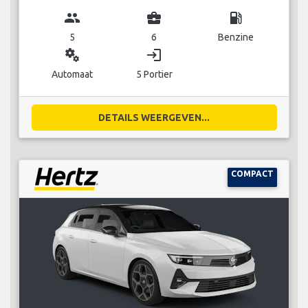
group
business_center
local_gas_station
5
6
Benzine
miscellaneous_services
login
Automaat
5 Portier
DETAILS WEERGEVEN...
COMPACT