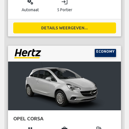
miscellaneous_services
login
Automaat
5 Portier
DETAILS WEERGEVEN...
ECONOMY
OPEL CORSA