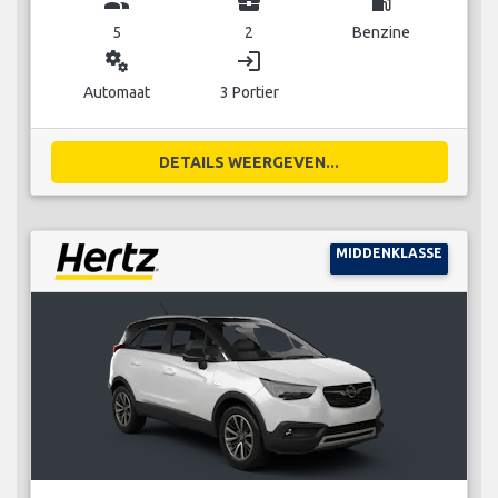
group
business_center
local_gas_station
5
2
Benzine
miscellaneous_services
login
Automaat
3 Portier
DETAILS WEERGEVEN...
MIDDENKLASSE