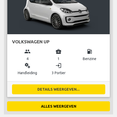
VOLKSWAGEN UP
group
business_center
local_gas_station
4
1
Benzine
miscellaneous_services
login
Handleiding
3 Portier
DETAILS WEERGEVEN...
ALLES WEERGEVEN