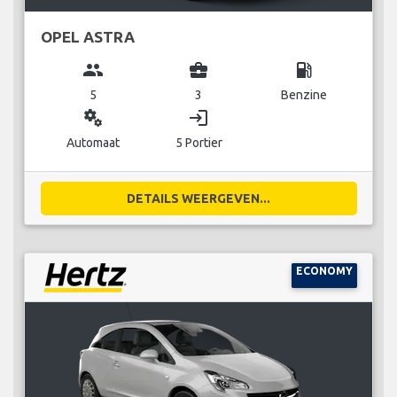
OPEL ASTRA
group
business_center
local_gas_station
5
3
Benzine
miscellaneous_services
login
Automaat
5 Portier
DETAILS WEERGEVEN...
ECONOMY