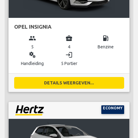
OPEL INSIGNIA
group
business_center
local_gas_station
5
4
Benzine
miscellaneous_services
login
Handleiding
5 Portier
DETAILS WEERGEVEN...
ECONOMY