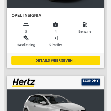
OPEL INSIGNIA
group
business_center
local_gas_station
5
4
Benzine
miscellaneous_services
login
Handleiding
5 Portier
DETAILS WEERGEVEN...
ECONOMY