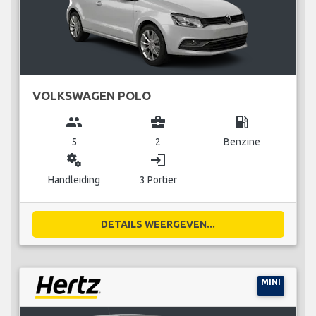
VOLKSWAGEN POLO
group
business_center
local_gas_station
5
2
Benzine
miscellaneous_services
login
Handleiding
3 Portier
DETAILS WEERGEVEN...
MINI