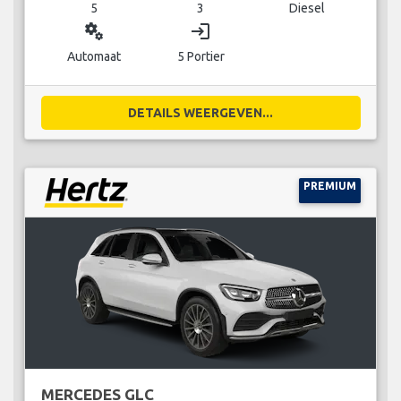
5
3
Diesel
miscellaneous_services
login
Automaat
5 Portier
DETAILS WEERGEVEN...
PREMIUM
MERCEDES GLC