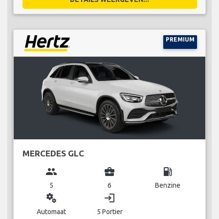
PREMIUM
MERCEDES GLC
group
business_center
local_gas_station
5
6
Benzine
miscellaneous_services
login
Automaat
5 Portier