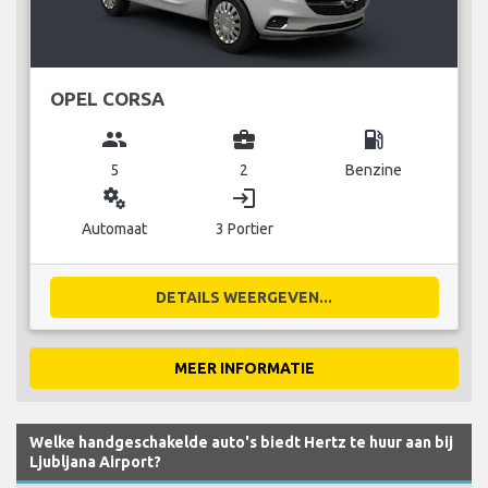
OPEL CORSA
group
business_center
local_gas_station
5
2
Benzine
miscellaneous_services
login
Automaat
3 Portier
DETAILS WEERGEVEN...
MEER INFORMATIE
Welke handgeschakelde auto's biedt Hertz te huur aan bij
Ljubljana Airport?