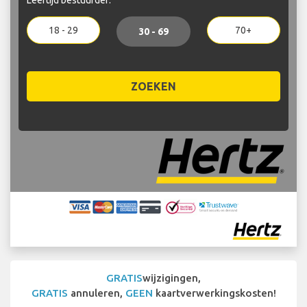
18 - 29
70+
30 - 69
ZOEKEN
GRATIS
wijzigingen,
GRATIS
annuleren,
GEEN
kaartverwerkingskosten!