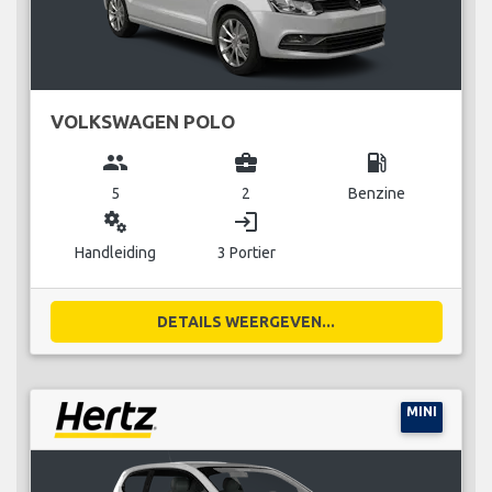
VOLKSWAGEN POLO
group
business_center
local_gas_station
5
2
Benzine
miscellaneous_services
login
Handleiding
3 Portier
DETAILS WEERGEVEN...
MINI