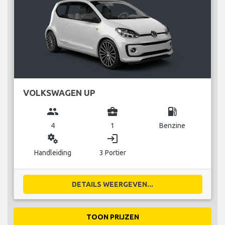
VOLKSWAGEN UP
group
business_center
local_gas_station
4
1
Benzine
miscellaneous_services
login
Handleiding
3 Portier
DETAILS WEERGEVEN...
TOON PRIJZEN