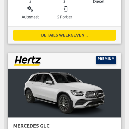
5
3
Diesel
miscellaneous_services
login
Automaat
5 Portier
DETAILS WEERGEVEN...
PREMIUM
MERCEDES GLC