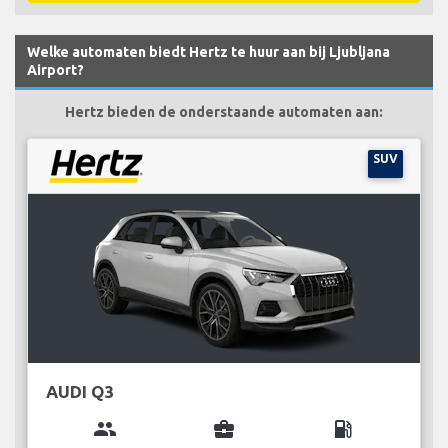
Welke automaten biedt Hertz te huur aan bij Ljubljana
Airport?
Hertz bieden de onderstaande automaten aan:
SUV
AUDI Q3
group
business_center
local_gas_station