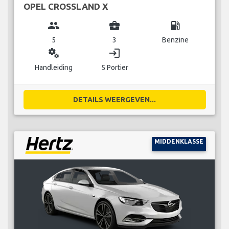
OPEL CROSSLAND X
group
business_center
local_gas_station
5
3
Benzine
miscellaneous_services
login
Handleiding
5 Portier
DETAILS WEERGEVEN...
MIDDENKLASSE