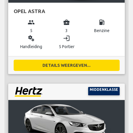
OPEL ASTRA
group
business_center
local_gas_station
5
3
Benzine
miscellaneous_services
login
Handleiding
5 Portier
DETAILS WEERGEVEN...
MIDDENKLASSE