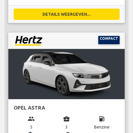
DETAILS WEERGEVEN...
COMPACT
OPEL ASTRA
group
business_center
local_gas_station
5
3
Benzine