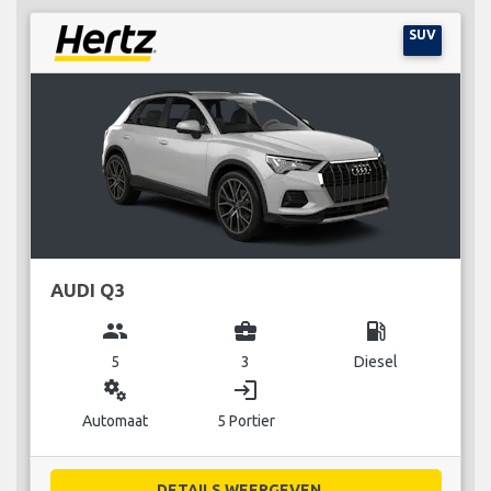
SUV
AUDI Q3
group
business_center
local_gas_station
5
3
Diesel
miscellaneous_services
login
Automaat
5 Portier
DETAILS WEERGEVEN...