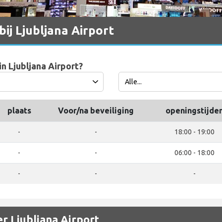
bij Ljubljana Airport
n Ljubljana Airport?
plaats
Voor/na beveiliging
openingstijde
-
-
18:00 - 19:00
-
-
06:00 - 18:00
-
-
-
r Ljubljana Airport