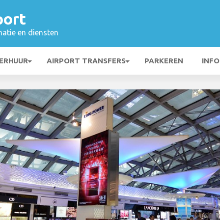
port
matie en diensten
ERHUUR
AIRPORT TRANSFERS
PARKEREN
INFO