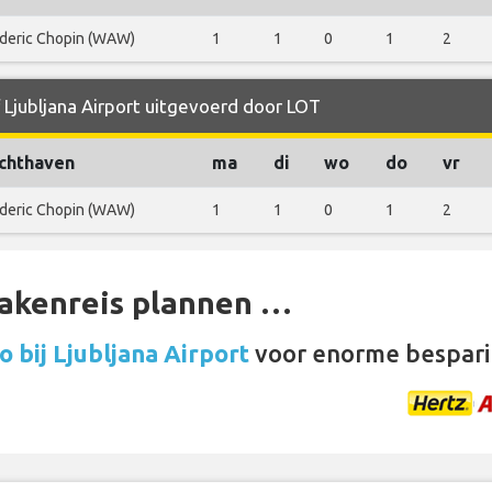
deric Chopin (WAW)
1
1
0
1
2
 Ljubljana Airport uitgevoerd door LOT
chthaven
ma
di
wo
do
vr
deric Chopin (WAW)
1
1
0
1
2
zakenreis plannen …
 bij Ljubljana Airport
voor enorme bespari