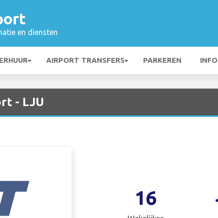
port
matie en diensten
ERHUUR
AIRPORT TRANSFERS
PARKEREN
INFO
rt - LJU
16