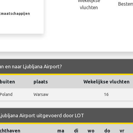
Wekelijkse
Beste
vluchten
rtmaatschappijen
n en naar Ljubljana Airport?
buiten
plaats
Wekelijkse vluchten
Poland
Warsaw
16
Ljubljana Airport uitgevoerd door LOT
chthaven
ma
di
wo
do
vr