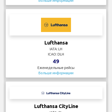
Больше информации
Lufthansa
IATA: LH
ICAO: DLH
49
Еженедельные рейсы
Больше информации
Lufthansa CityLine