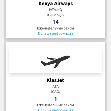
Kenya Airways
IATA: KQ
ICAO: KQA
14
Еженедельные рейсы
Больше информации
KlasJet
IATA:
ICAO:
1
Еженедельные рейсы
Больше информации