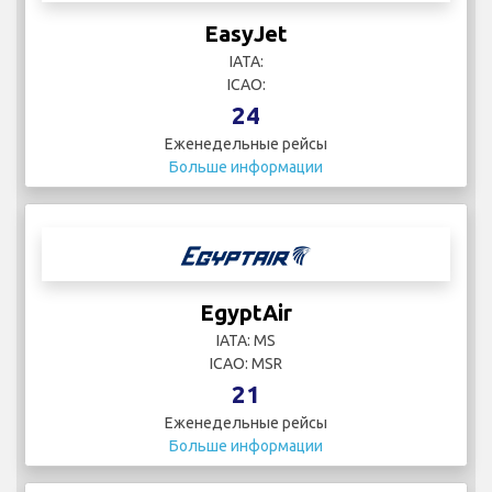
EasyJet
IATA:
ICAO:
24
Еженедельные рейсы
Больше информации
EgyptAir
IATA: MS
ICAO: MSR
21
Еженедельные рейсы
Больше информации