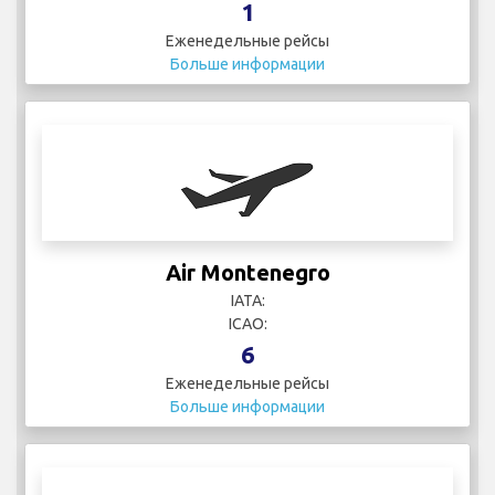
1
Еженедельные рейсы
Больше информации
Air Montenegro
IATA:
ICAO:
6
Еженедельные рейсы
Больше информации