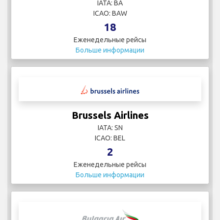
IATA: BA
ICAO: BAW
18
Еженедельные рейсы
Больше информации
Brussels Airlines
IATA: SN
ICAO: BEL
2
Еженедельные рейсы
Больше информации