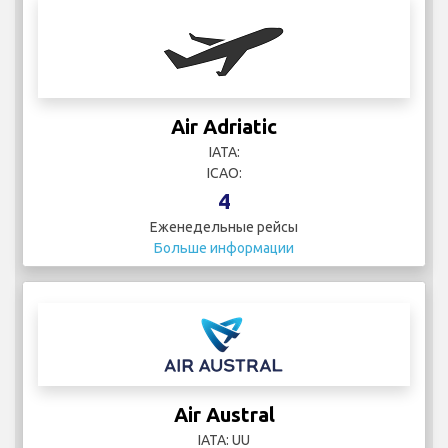
Air Adriatic
IATA:
ICAO:
4
Еженедельные рейсы
Больше информации
Air Austral
IATA: UU