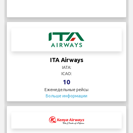
ITA Airways
IATA:
ICAO:
10
Еженедельные рейсы
Больше информации