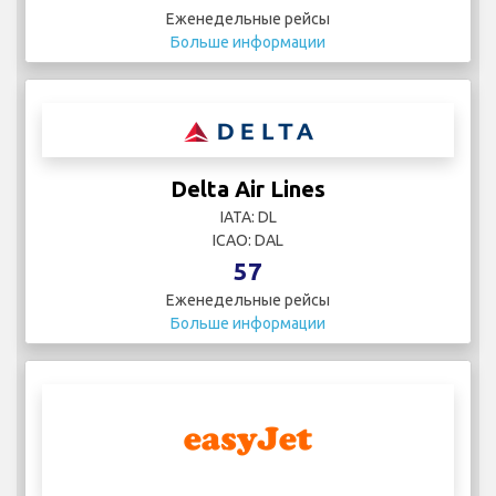
Еженедельные рейсы
Больше информации
Delta Air Lines
IATA: DL
ICAO: DAL
57
Еженедельные рейсы
Больше информации