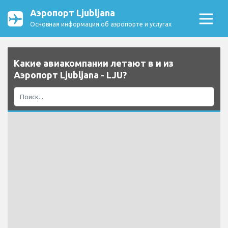
Аэропорт Ljubljana
Основная информация об аэропорте и услугах
Какие авиакомпании летают в и из
Аэропорт Ljubljana - LJU?