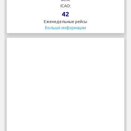
ICAO:
42
Еженедельные рейсы
Больше информации