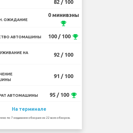
82 / 100
0 минивэны
Н. ОЖИДАНИЕ
emoji_events
100 / 100
emoji_events
СТВО АВТОМАШИНЫ
УЖИВАНИЕ НА
92 / 100
ЧЕНИЕ
91 / 100
ШИНЫ
95 / 100
emoji_events
РАТ АВТОМАШИНЫ
На терминале
лено по 7 недавним обзорам из 22 всех обзоров.