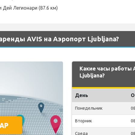
и Дей Легионари (87.6 км)
ренды AVIS на Аэропорт Ljubljana?
Какие часы работы 
Ljubljana?
День
О
Понедельник
08
Вторник
08
Среда
08