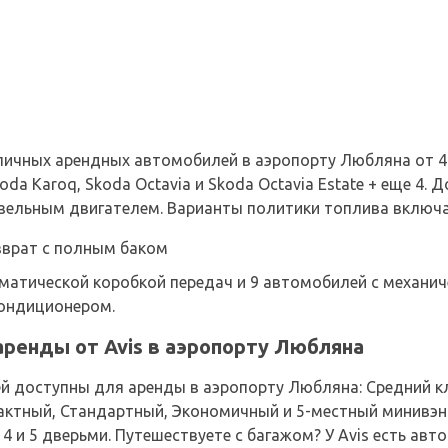
азличных арендных автомобилей в аэропорту Любляна от 
Skoda Karoq, Skoda Octavia и Skoda Octavia Estate + еще 4
зельным двигателем. Варианты политики топлива включ
зврат с полным баком
атической коробкой передач и 9 автомобилей с механиче
кондиционером.
ренды от Avis в аэропорту Любляна
 доступны для аренды в аэропорту Любляна: Средний кл
актный, Стандартный, Экономичный и 5-местный минивэн.
4 и 5 дверьми. Путешествуете с багажом? У Avis есть ав