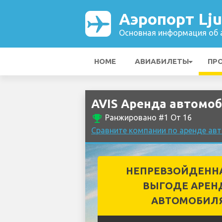
Аэропорт Lju
Основная информация об а
HOME
АВИАБИЛЕТЫ
ПР
AVIS Аренда автомоби
emoji_events
Ранжировано #1 От 16
Сравните компании по аренде авт
НЕПРЕВЗОЙДЕНН
ВЫГОДЕ АРЕН
АВТОМОБИЛ