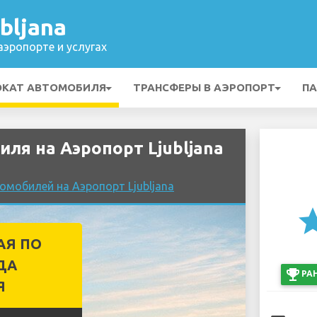
bljana
эропорте и услугах
ОКАТ АВТОМОБИЛЯ
ТРАНСФЕРЫ В АЭРОПОРТ
ПА
ля на Аэропорт Ljubljana
омобилей на Аэропорт Ljubljana
st
АЯ ПО
ДА
emoji_events
РА
Я