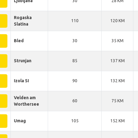
Ljubljana
30
28 KM
Rogaska
110
120 KM
Slatina
Bled
30
35 KM
Strunjan
85
137 KM
Izola SI
90
132 KM
Velden am
60
75 KM
Worthersee
Umag
105
152 KM