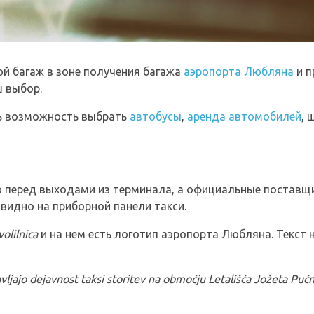
ой багаж в зоне получения багажа
аэропорта Любляна
и п
ш выбор.
ть возможность выбрать
автобусы
,
аренда автомобилей
, 
о перед выходами из терминала, а официальные поставщ
 видно на приборной панели такси.
olilnica
и на нем есть логотип аэропорта Любляна. Текст 
jajo dejavnost taksi storitev na območju Letališča Jožeta Pu