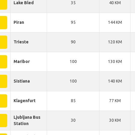
Lake Bled
35
40 KM
Piran
95
144 KM
Trieste
90
120 KM
Maribor
100
130 KM
Sistiana
100
140 KM
Klagenfurt
85
77 KM
Ljubljana Bus
30
30 KM
Station