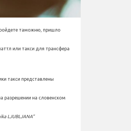
ройдете таможню, пришло
шаттл или такси для трансфера
ики такси представлены
на разрешении на словенском
čnika LJUBLJANA”