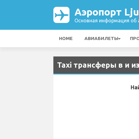
Аэропорт Lju
Основная информация об а
HOME
АВИАБИЛЕТЫ
ПР
Taxi трансферы в и и
На