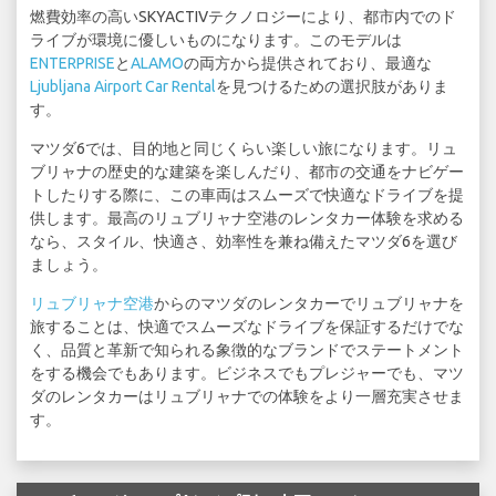
燃費効率の高いSKYACTIVテクノロジーにより、都市内でのド
ライブが環境に優しいものになります。このモデルは
ENTERPRISE
と
ALAMO
の両方から提供されており、最適な
Ljubljana Airport Car Rental
を見つけるための選択肢がありま
す。
マツダ6では、目的地と同じくらい楽しい旅になります。リュ
ブリャナの歴史的な建築を楽しんだり、都市の交通をナビゲー
トしたりする際に、この車両はスムーズで快適なドライブを提
供します。最高のリュブリャナ空港のレンタカー体験を求める
なら、スタイル、快適さ、効率性を兼ね備えたマツダ6を選び
ましょう。
リュブリャナ空港
からのマツダのレンタカーでリュブリャナを
旅することは、快適でスムーズなドライブを保証するだけでな
く、品質と革新で知られる象徴的なブランドでステートメント
をする機会でもあります。ビジネスでもプレジャーでも、マツ
ダのレンタカーはリュブリャナでの体験をより一層充実させま
す。