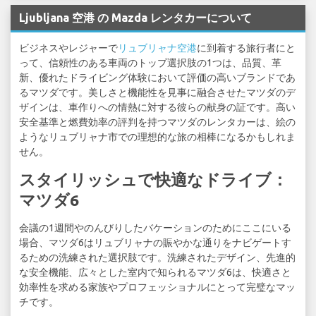
Ljubljana 空港 の Mazda レンタカーについて
ビジネスやレジャーで
リュブリャナ空港
に到着する旅行者にと
って、信頼性のある車両のトップ選択肢の1つは、品質、革
新、優れたドライビング体験において評価の高いブランドであ
るマツダです。美しさと機能性を見事に融合させたマツダのデ
ザインは、車作りへの情熱に対する彼らの献身の証です。高い
安全基準と燃費効率の評判を持つマツダのレンタカーは、絵の
ようなリュブリャナ市での理想的な旅の相棒になるかもしれま
せん。
スタイリッシュで快適なドライブ：
マツダ6
会議の1週間やのんびりしたバケーションのためにここにいる
場合、マツダ6はリュブリャナの賑やかな通りをナビゲートす
るための洗練された選択肢です。洗練されたデザイン、先進的
な安全機能、広々とした室内で知られるマツダ6は、快適さと
効率性を求める家族やプロフェッショナルにとって完璧なマッ
チです。