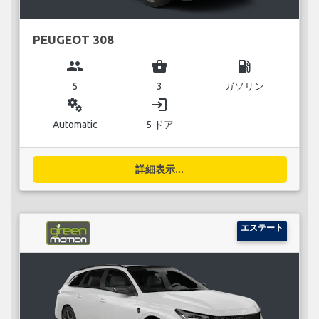
PEUGEOT 308
group
business_center
local_gas_station
5
3
ガソリン
miscellaneous_services
login
Automatic
5 ドア
詳細表示...
エステート