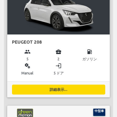
PEUGEOT 208
group
business_center
local_gas_station
5
2
ガソリン
miscellaneous_services
login
Manual
5 ドア
詳細表示...
中型車