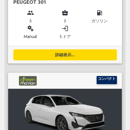
PEUGEOT 301
group
business_center
local_gas_station
5
3
ガソリン
miscellaneous_services
login
Manual
5 ドア
詳細表示...
コンパクト