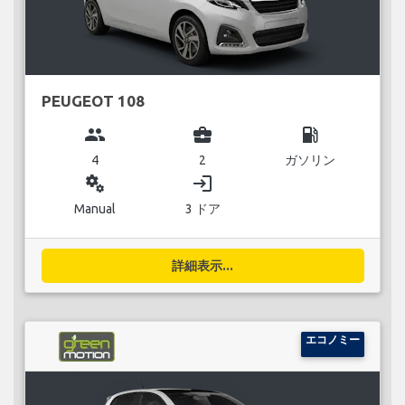
PEUGEOT 108
group
business_center
local_gas_station
4
2
ガソリン
miscellaneous_services
login
Manual
3 ドア
詳細表示...
エコノミー