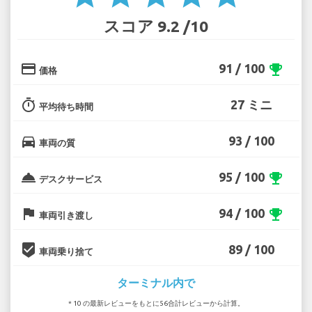
スコア 9.2 /10
credit_card
91 / 100
emoji_events
価格
timer
27 ミニ
平均待ち時間
directions_car
93 / 100
車両の質
room_service
95 / 100
emoji_events
デスクサービス
flag
94 / 100
emoji_events
車両引き渡し
beenhere
89 / 100
車両乗り捨て
ターミナル内で
* 10 の最新レビューをもとに56合計レビューから計算。