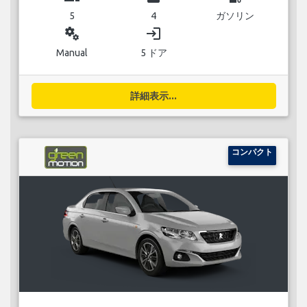
5
4
ガソリン
miscellaneous_services
login
Manual
5 ドア
詳細表示...
コンパクト