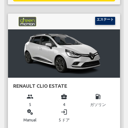
エステート
RENAULT CLIO ESTATE
group
business_center
local_gas_station
5
4
ガソリン
miscellaneous_services
login
Manual
5 ドア