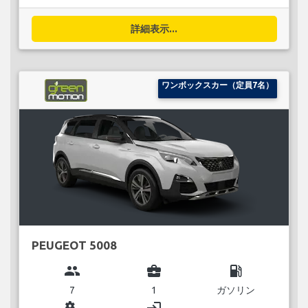
詳細表示...
ワンボックスカー（定員7名）
PEUGEOT 5008
group
business_center
local_gas_station
7
1
ガソリン