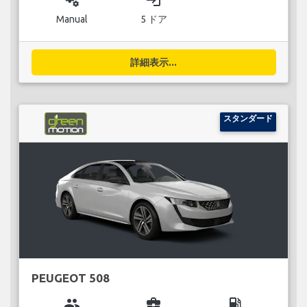
miscellaneous_services
login
Manual
5 ドア
詳細表示...
スタンダード
PEUGEOT 508
group
business_center
local_gas_station