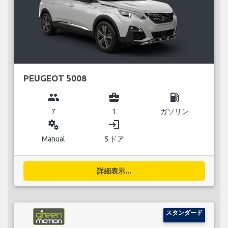
PEUGEOT 5008
group
business_center
local_gas_station
7
1
ガソリン
miscellaneous_services
login
Manual
5 ドア
詳細表示...
スタンダード