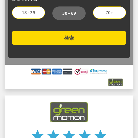
18 - 29
70+
30 - 69
検索
star
star
star
star
star