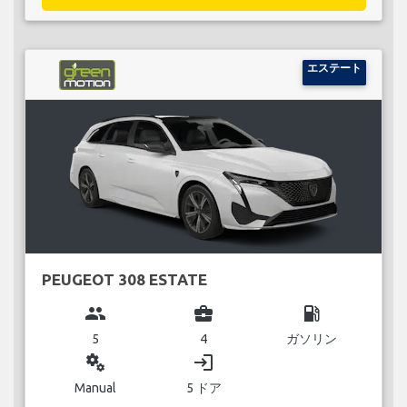
エステート
PEUGEOT 308 ESTATE
group
business_center
local_gas_station
5
4
ガソリン
miscellaneous_services
login
Manual
5 ドア