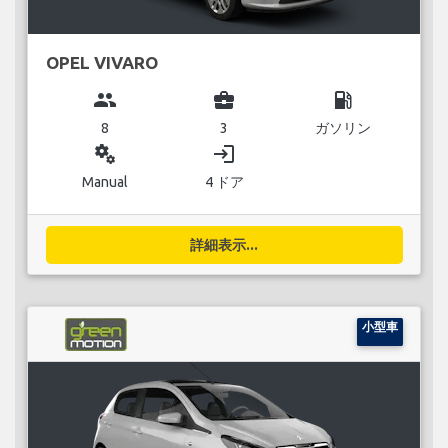
OPEL VIVARO
group
business_center
local_gas_station
8
3
ガソリン
miscellaneous_services
login
Manual
4 ドア
詳細表示...
小型車