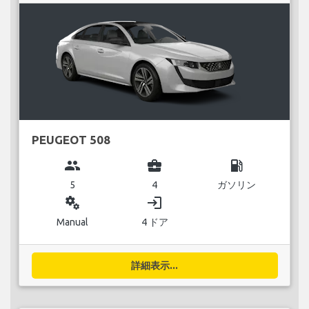
PEUGEOT 508
group
business_center
local_gas_station
5
4
ガソリン
miscellaneous_services
login
Manual
4 ドア
詳細表示...