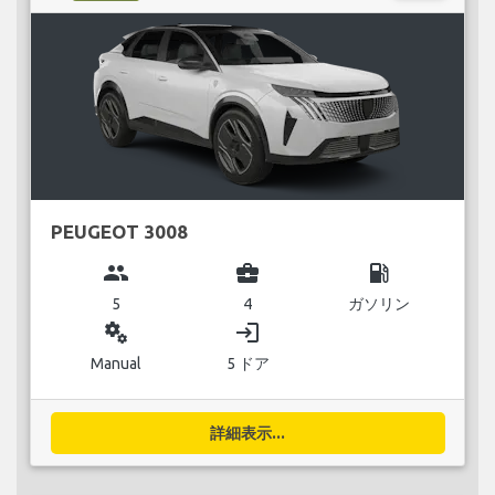
PEUGEOT 3008
group
business_center
local_gas_station
5
4
ガソリン
miscellaneous_services
login
Manual
5 ドア
詳細表示...