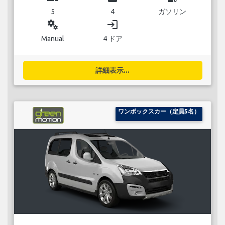
5
4
ガソリン
miscellaneous_services
login
Manual
4 ドア
詳細表示...
ワンボックスカー（定員5名）