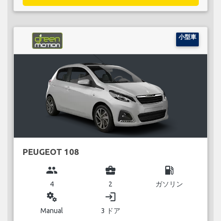
小型車
PEUGEOT 108
group
business_center
local_gas_station
4
2
ガソリン
miscellaneous_services
login
Manual
3 ドア