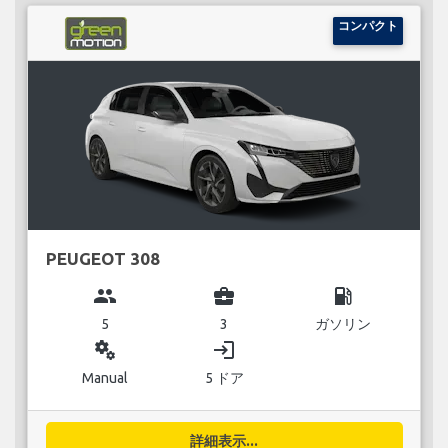
コンパクト
PEUGEOT 308
group
business_center
local_gas_station
5
3
ガソリン
miscellaneous_services
login
Manual
5 ドア
詳細表示...