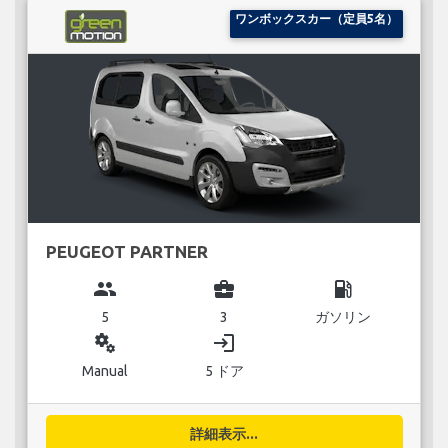
ワンボックスカー（定員5名）
PEUGEOT PARTNER
group
business_center
local_gas_station
5
3
ガソリン
miscellaneous_services
login
Manual
5 ドア
詳細表示...