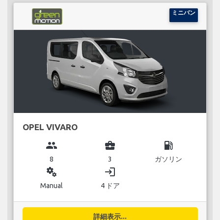
ミニバン
OPEL VIVARO
group
business_center
local_gas_station
8
3
ガソリン
miscellaneous_services
login
Manual
4 ドア
詳細表示...