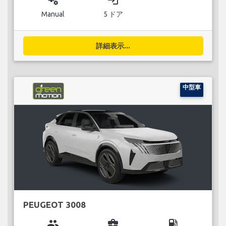
miscellaneous_services
login
Manual
5 ドア
詳細表示...
中型車
PEUGEOT 3008
group
business_center
local_gas_station