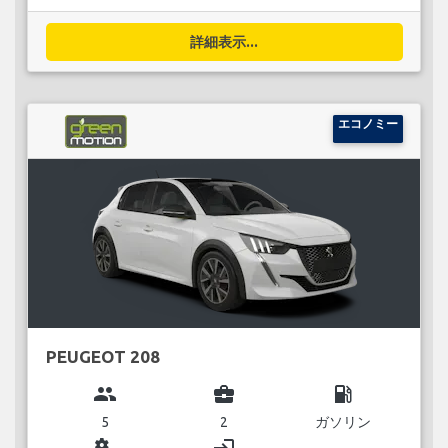
詳細表示...
エコノミー
PEUGEOT 208
group
business_center
local_gas_station
5
2
ガソリン