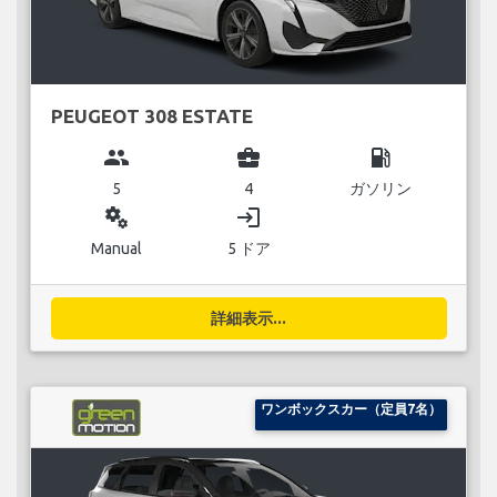
PEUGEOT 308 ESTATE
group
business_center
local_gas_station
5
4
ガソリン
miscellaneous_services
login
Manual
5 ドア
詳細表示...
ワンボックスカー（定員7名）