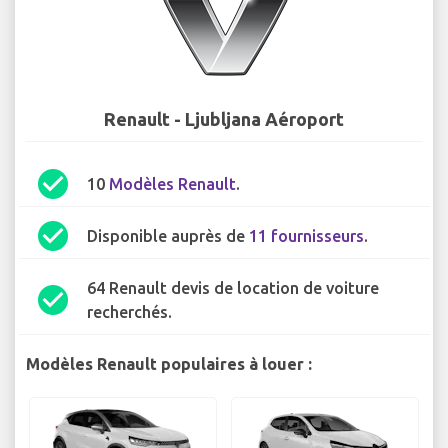
Renault - Ljubljana Aéroport
check_circle
10
Modèles Renault
.
check_circle
Disponible auprès de
11 fournisseurs
.
64 Renault devis de location de voiture
check_circle
recherchés.
Modèles Renault populaires à louer :