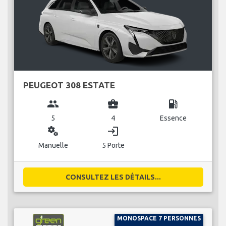
PEUGEOT 308 ESTATE
group
business_center
local_gas_station
5
4
Essence
miscellaneous_services
login
Manuelle
5 Porte
CONSULTEZ LES DÉTAILS...
MONOSPACE 7 PERSONNES