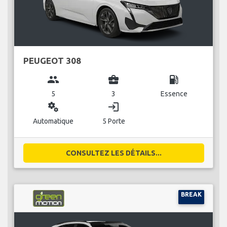
PEUGEOT 308
group
business_center
local_gas_station
5
3
Essence
miscellaneous_services
login
Automatique
5 Porte
CONSULTEZ LES DÉTAILS...
BREAK