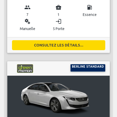
group
business_center
local_gas_station
7
1
Essence
miscellaneous_services
login
Manuelle
5 Porte
CONSULTEZ LES DÉTAILS...
BERLINE STANDARD