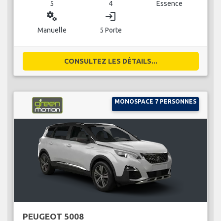
5
4
Essence
miscellaneous_services
login
Manuelle
5 Porte
CONSULTEZ LES DÉTAILS...
MONOSPACE 7 PERSONNES
PEUGEOT 5008