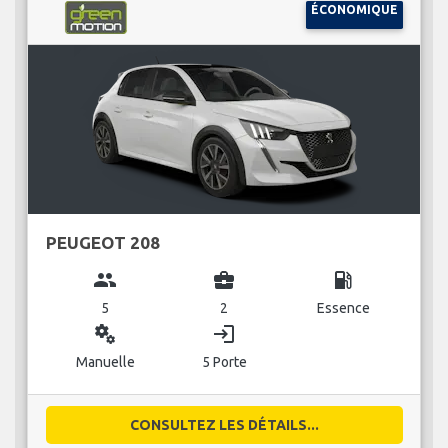
ÉCONOMIQUE
PEUGEOT 208
group
business_center
local_gas_station
5
2
Essence
miscellaneous_services
login
Manuelle
5 Porte
CONSULTEZ LES DÉTAILS...