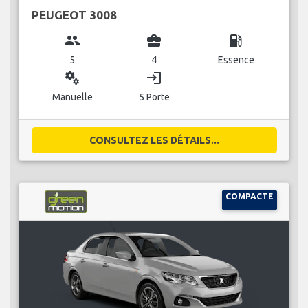
PEUGEOT 3008
group
business_center
local_gas_station
5
4
Essence
miscellaneous_services
login
Manuelle
5 Porte
CONSULTEZ LES DÉTAILS...
COMPACTE