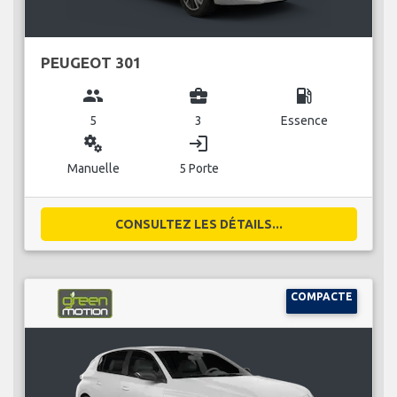
PEUGEOT 301
group
business_center
local_gas_station
5
3
Essence
miscellaneous_services
login
Manuelle
5 Porte
CONSULTEZ LES DÉTAILS...
COMPACTE