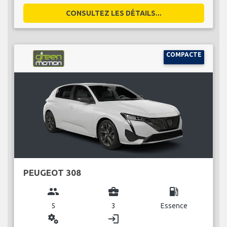
CONSULTEZ LES DÉTAILS...
COMPACTE
PEUGEOT 308
group
business_center
local_gas_station
5
3
Essence
miscellaneous_services
login