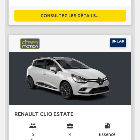
CONSULTEZ LES DÉTAILS...
BREAK
RENAULT CLIO ESTATE
group
business_center
local_gas_station
5
4
Essence