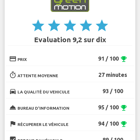
star
star
star
star
star
Evaluation 9,2 sur dix
credit_card
91 / 100
emoji_events
PRIX
timer
27 minutes
ATTENTE MOYENNE
directions_car
93 / 100
LA QUALITÉ DU VEHICULE
room_service
95 / 100
emoji_events
BUREAU D'INFORMATION
flag
94 / 100
emoji_events
RÉCUPERER LE VÉHICULE
beenhere
89 / 100