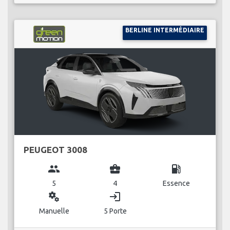
BERLINE INTERMÉDIAIRE
PEUGEOT 3008
group
business_center
local_gas_station
5
4
Essence
miscellaneous_services
login
Manuelle
5 Porte