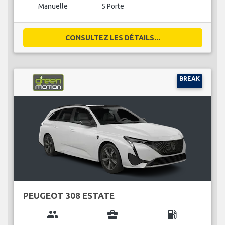
Manuelle
5 Porte
CONSULTEZ LES DÉTAILS...
BREAK
PEUGEOT 308 ESTATE
group
business_center
local_gas_station