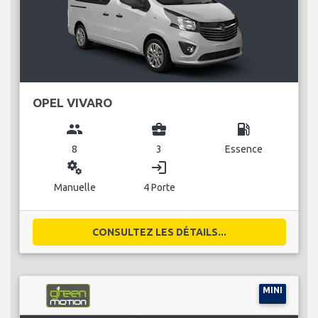
OPEL VIVARO
group
business_center
local_gas_station
8
3
Essence
miscellaneous_services
login
Manuelle
4 Porte
CONSULTEZ LES DÉTAILS...
MINI