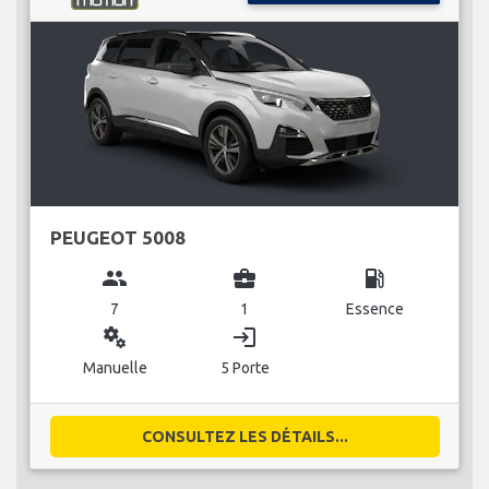
PEUGEOT 5008
group
business_center
local_gas_station
7
1
Essence
miscellaneous_services
login
Manuelle
5 Porte
CONSULTEZ LES DÉTAILS...