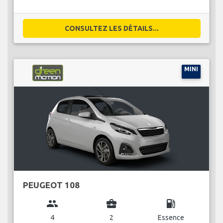
CONSULTEZ LES DÉTAILS...
MINI
PEUGEOT 108
group
business_center
local_gas_station
4
2
Essence