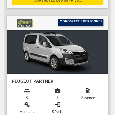
CONSULTEZ LES DÉTAILS...
MONOSPACE 5 PERSONNES
PEUGEOT PARTNER
group
business_center
local_gas_station
5
3
Essence
miscellaneous_services
login
Manuelle
5 Porte