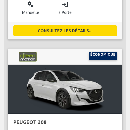
miscellaneous_services
login
Manuelle
3 Porte
CONSULTEZ LES DÉTAILS...
ÉCONOMIQUE
PEUGEOT 208