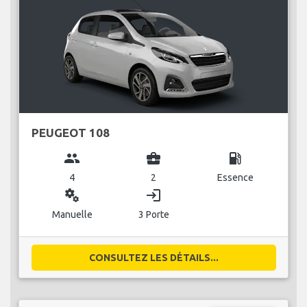
PEUGEOT 108
group
business_center
local_gas_station
4
2
Essence
miscellaneous_services
login
Manuelle
3 Porte
CONSULTEZ LES DÉTAILS...