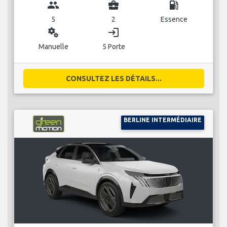
group
business_center
local_gas_station
5
2
Essence
miscellaneous_services
login
Manuelle
5 Porte
CONSULTEZ LES DÉTAILS...
BERLINE INTERMÉDIAIRE