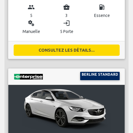
group
business_center
local_gas_station
5
3
Essence
miscellaneous_services
login
Manuelle
5 Porte
CONSULTEZ LES DÉTAILS...
BERLINE STANDARD