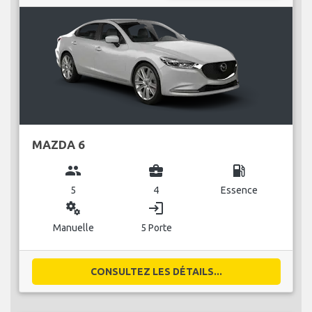
MAZDA 6
group
business_center
local_gas_station
5
4
Essence
miscellaneous_services
login
Manuelle
5 Porte
CONSULTEZ LES DÉTAILS...