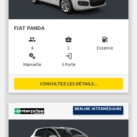
FIAT PANDA
group
business_center
local_gas_station
4
2
Essence
miscellaneous_services
login
Manuelle
5 Porte
CONSULTEZ LES DÉTAILS...
BERLINE INTERMÉDIAIRE