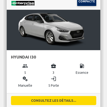
COMPACTE
HYUNDAI I30
group
business_center
local_gas_station
5
3
Essence
miscellaneous_services
login
Manuelle
5 Porte
CONSULTEZ LES DÉTAILS...