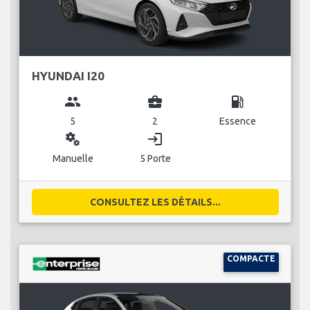
HYUNDAI I20
group
business_center
local_gas_station
5
2
Essence
miscellaneous_services
login
Manuelle
5 Porte
CONSULTEZ LES DÉTAILS...
COMPACTE