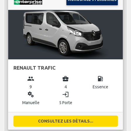
RENAULT TRAFIC
group
business_center
local_gas_station
9
4
Essence
miscellaneous_services
login
Manuelle
5 Porte
CONSULTEZ LES DÉTAILS...