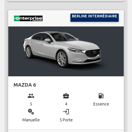
BERLINE INTERMÉDIAIRE
MAZDA 6
group
business_center
local_gas_station
5
4
Essence
miscellaneous_services
login
Manuelle
5 Porte