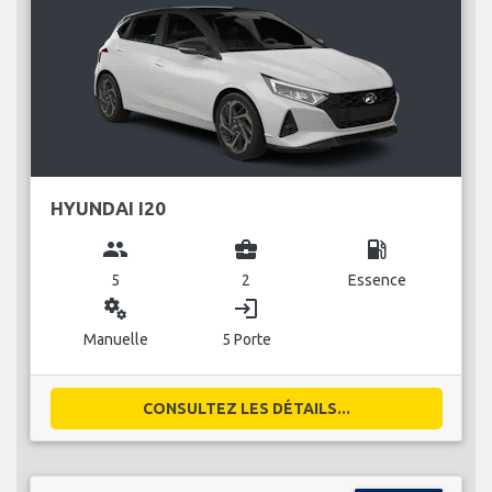
HYUNDAI I20
group
business_center
local_gas_station
5
2
Essence
miscellaneous_services
login
Manuelle
5 Porte
CONSULTEZ LES DÉTAILS...