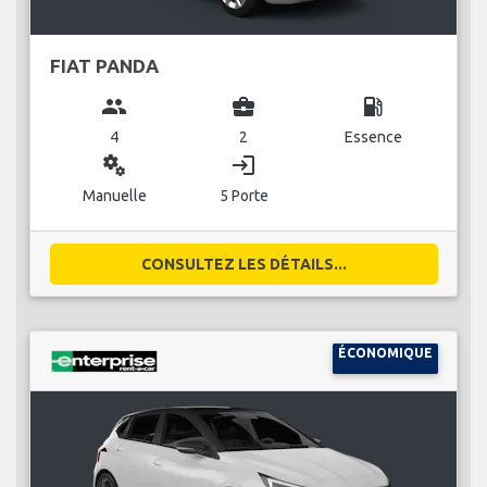
FIAT PANDA
group
business_center
local_gas_station
4
2
Essence
miscellaneous_services
login
Manuelle
5 Porte
CONSULTEZ LES DÉTAILS...
ÉCONOMIQUE