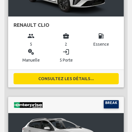
RENAULT CLIO
group
business_center
local_gas_station
5
2
Essence
miscellaneous_services
login
Manuelle
5 Porte
CONSULTEZ LES DÉTAILS...
BREAK