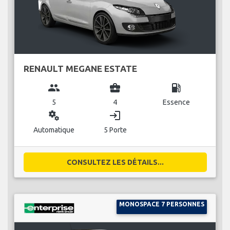
RENAULT MEGANE ESTATE
group
business_center
local_gas_station
5
4
Essence
miscellaneous_services
login
Automatique
5 Porte
CONSULTEZ LES DÉTAILS...
MONOSPACE 7 PERSONNES