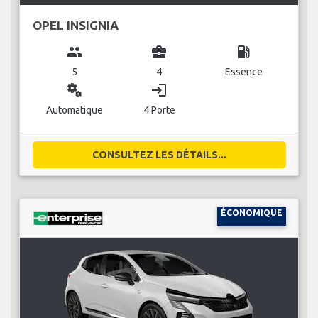
OPEL INSIGNIA
group
business_center
local_gas_station
5
4
Essence
miscellaneous_services
login
Automatique
4 Porte
CONSULTEZ LES DÉTAILS...
ÉCONOMIQUE