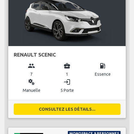
RENAULT SCENIC
group
business_center
local_gas_station
7
1
Essence
miscellaneous_services
login
Manuelle
5 Porte
CONSULTEZ LES DÉTAILS...
MONOSPACE 9 PERSONNES