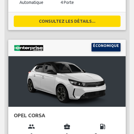
Automatique
4 Porte
CONSULTEZ LES DÉTAILS...
ÉCONOMIQUE
OPEL CORSA
group
business_center
local_gas_station