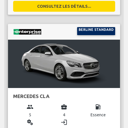
CONSULTEZ LES DÉTAILS...
BERLINE STANDARD
MERCEDES CLA
group
business_center
local_gas_station
5
4
Essence
miscellaneous_services
login