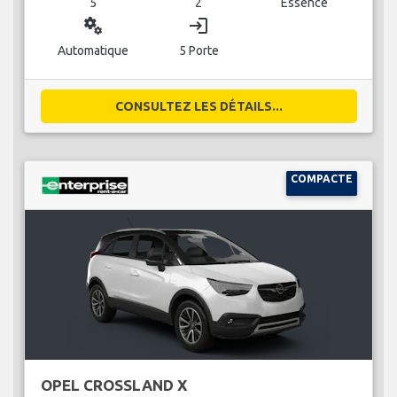
5
2
Essence
miscellaneous_services
login
Automatique
5 Porte
CONSULTEZ LES DÉTAILS...
COMPACTE
OPEL CROSSLAND X