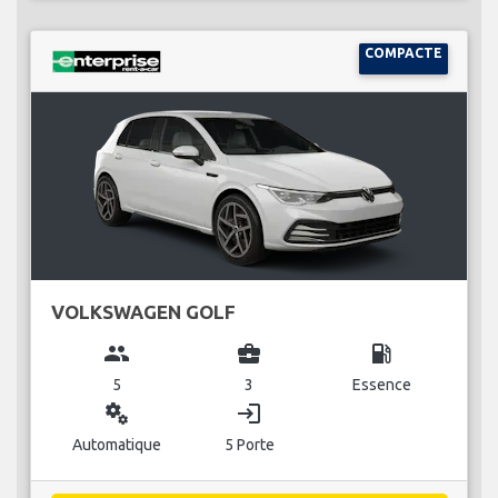
COMPACTE
VOLKSWAGEN GOLF
group
business_center
local_gas_station
5
3
Essence
miscellaneous_services
login
Automatique
5 Porte