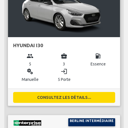
HYUNDAI I30
group
business_center
local_gas_station
5
3
Essence
miscellaneous_services
login
Manuelle
5 Porte
CONSULTEZ LES DÉTAILS...
BERLINE INTERMÉDIAIRE