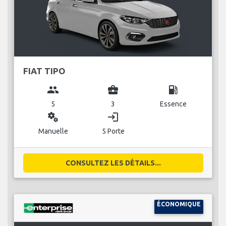
FIAT TIPO
group
business_center
local_gas_station
5
3
Essence
miscellaneous_services
login
Manuelle
5 Porte
CONSULTEZ LES DÉTAILS...
ÉCONOMIQUE