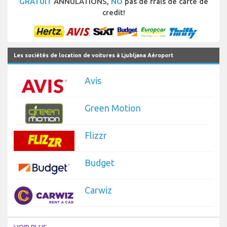
GRATUIT
ANNULATIONS,
NO
pas de frais de carte de
credit!
Les sociétés de location de voitures à Ljubljana Aéroport
Avis
Green Motion
Flizzr
Budget
Carwiz